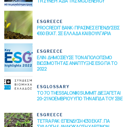
ΤΗ ΣΥΝΕΡΓΑΣΙΑ ΤΗΣ MGD ENERGY
ESGREECE
PROCREDIT BANK: ΠΡΑΣΙΝΕΣ ΕΠΕΝΔΥΣΕΙΣ
€60 ΕΚΑΤ. ΣΕ ΕΛΛΑΔΑ ΚΑΙ ΒΟΥΛΓΑΡΙΑ
ESGREECE
ΕΛΙΝ: ΔΗΜΟΣΙΕΥΣΕ ΤΟΝ ΑΠΟΛΟΓΙΣΜΟ
ΒΙΩΣΙΜΟΤΗΤΑΣ ΑΝΑΠΤΥΞΗΣ ESG ΓΙΑ ΤΟ
2022
ESGLOSSARY
TO 7O THESSALONIKI SUMMIT ΔΙΕΞΑΓΕΤΑΙ
20-21 ΝΟΕΜΒΡΙΟΥ ΥΠΟ ΤΗΝ ΑΙΓΙΔΑ ΤΟΥ ΣΒΕ
ESGREECE
TETRA PAK: ΕΠΕΝΔΥΣΗ €30 ΕΚΑΤ. ΓΙΑ
ΣΥΛΛΟΓΗ & ΑΝΑΚΥΚΛΩΣΗ ΧΑΡΤΙΝΩΝ