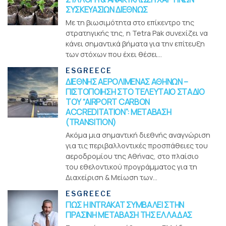
ΣΥΣΚΕΥΑΣΙΩΝ ΔΙΕΘΝΩΣ
Με τη βιωσιμότητα στο επίκεντρο της
στρατηγικής της, η Tetra Pak συνεχίζει να
κάνει σημαντικά βήματα για την επίτευξη
των στόχων που έχει θέσει...
ESGREECE
ΔΙΕΘΝΗΣ ΑΕΡΟΛΙΜΕΝΑΣ ΑΘΗΝΩΝ –
ΠΙΣΤΟΠΟΙΗΣΗ ΣΤΟ ΤΕΛΕΥΤΑΙΟ ΣΤΑΔΙΟ
ΤΟΥ “AIRPORT CARBON
ACCREDITATION”: ΜΕΤΑΒΑΣΗ
(TRANSITION)
Ακόμα μια σημαντική διεθνής αναγνώριση
για τις περιβαλλοντικές προσπάθειες του
αεροδρομίου της Αθήνας, στο πλαίσιο
του εθελοντικού προγράμματος για τη
Διαχείριση & Μείωση των...
ESGREECE
ΠΩΣ Η INTRAKAT ΣΥΜΒΑΛΕΙ ΣΤΗΝ
ΠΡΑΣΙΝΗ ΜΕΤΑΒΑΣΗ ΤΗΣ ΕΛΛΑΔΑΣ