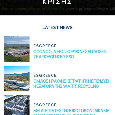
ΚΡΙΣΗΣ
ESGREECE
COCA COLA HBC: ΚΟΡΥΦΑΙΕΣ ΕΠΙΔΟΣΕΙΣ
ΣΕ ΑΞΙΟΛΟΓΗΣΕΙΣ ESG
ESGREECE
ΟΜΙΛΟΣ ΗΡΑΚΛΗΣ: ΣΤΡΑΤΗΓΙΚΗ ΕΠΕΝΔΥΣΗ
Η ΕΞΑΓΟΡΑ ΤΗΣ W.A.T.T. RECYCLING
ESGREECE
ΜΕΓΑ: ΕΓΚΑΤΕΣΤΗΣΕ ΦΩΤΟΒΟΛΤΑΪΚΑ ΜΕ