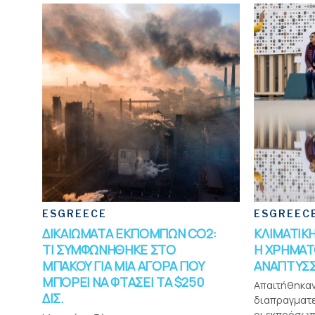
ESGREECE
ESGREEC
ΔΙΚΑΙΩΜΑΤΑ ΕΚΠΟΜΠΩΝ CO2:
ΚΛΙΜΑΤΙΚΗ
ΤΙ ΣΥΜΦΩΝΗΘΗΚΕ ΣΤΟ
Η ΧΡΗΜΑΤ
ΜΠΑΚΟΥ ΓΙΑ ΜΙΑ ΑΓΟΡΑ ΠΟΥ
ΑΝΑΠΤΥΣ
ΜΠΟΡΕΙ ΝΑ ΦΤΑΣΕΙ ΤΑ $250
Απαιτήθηκαν
ΔΙΣ.
διαπραγματε
οι εκπρόσωπ