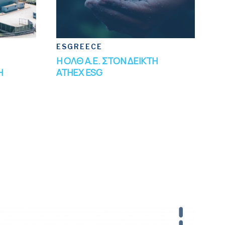
ESGREECE
Η ΟΛΘ Α.Ε. ΣΤΟΝ ΔΕΙΚΤΗ
Η
ATHEX ESG