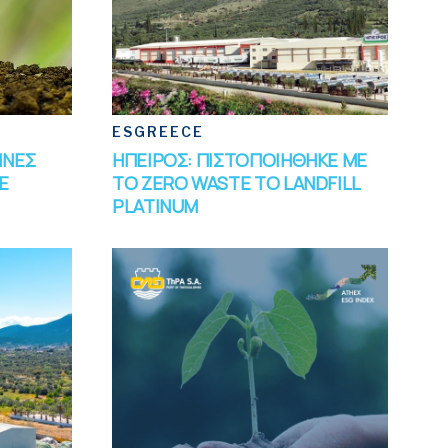
ESGREECE
ΙΝΕΣ
ΗΠΕΙΡΟΣ: ΠΙΣΤΟΠΟΙΗΘΗΚΕ ΜΕ
Ε
ΤΟ ZERO WASTE TO LANDFILL
PLATINUM