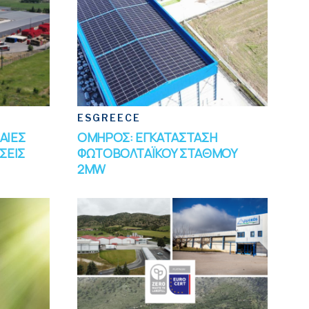
ESGREECE
ΑΙΕΣ
ΟΜΗΡΟΣ: ΕΓΚΑΤΑΣΤΑΣΗ
ΣΕΙΣ
ΦΩΤΟΒΟΛΤΑΪΚΟΥ ΣΤΑΘΜΟΥ
2MW