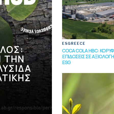
ESGREECE
ΥΛΟΣ:
COCA COLA HBC: ΚΟΡΥΦ
Ι ΤΗΝ
ΕΠΙΔΟΣΕΙΣ ΣΕ ΑΞΙΟΛΟΓΗ
ESG
ΛΥΣΙΔΑ
ΑΤΙΚΗΣ