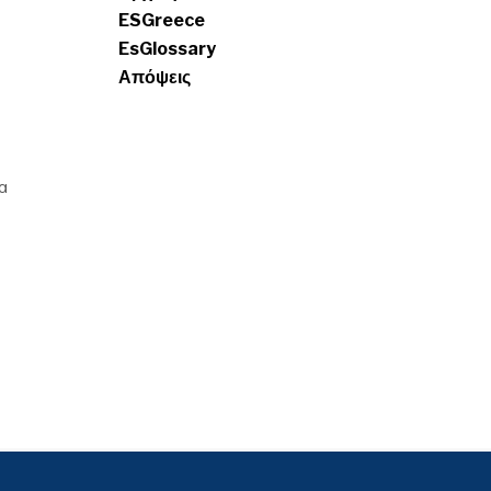
ESGreece
EsGlossary
Απόψεις
α