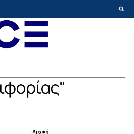
ειφορίας"
Menui
Αρχική