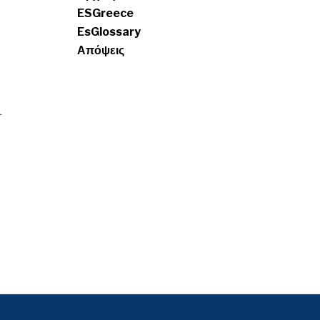
ESGreece
EsGlossary
Απόψεις
ι