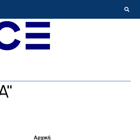
A"
Menui
Αρχική