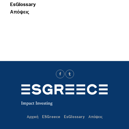
EsGlossary
Απόψεις
Αρχική
ESGreece
EsGlossary
Απόψεις