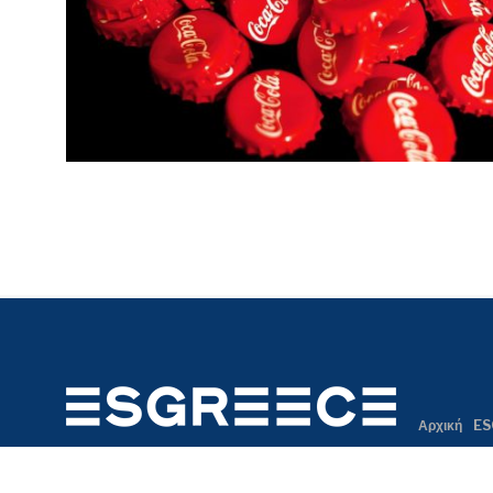
Αρχική
ES