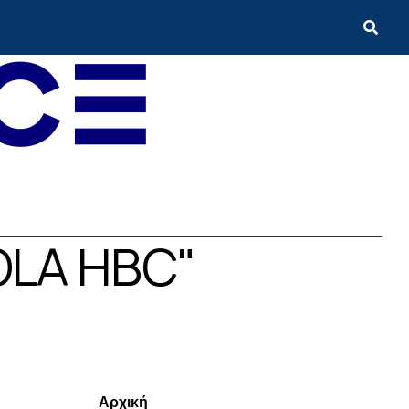
OLA HBC"
Menui
Αρχική