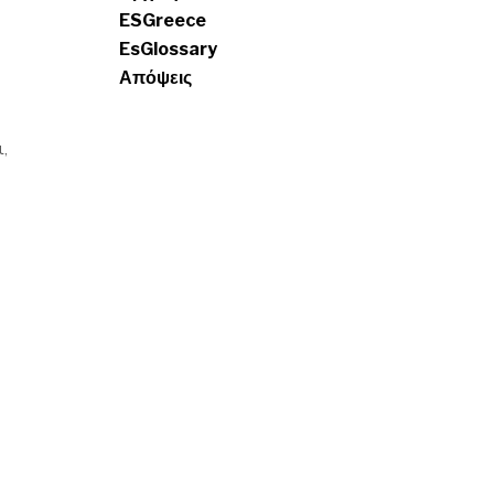
ESGreece
EsGlossary
Απόψεις
ι,