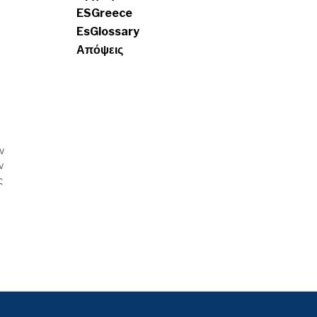
ESGreece
EsGlossary
Απόψεις
ν
ν
ς