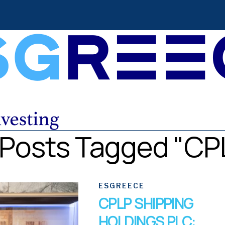
l Posts Tagged "CP
ESGREECE
CPLP SHIPPING
HOLDINGS PLC: