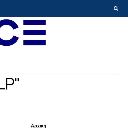
LP"
Menui
Αρχική