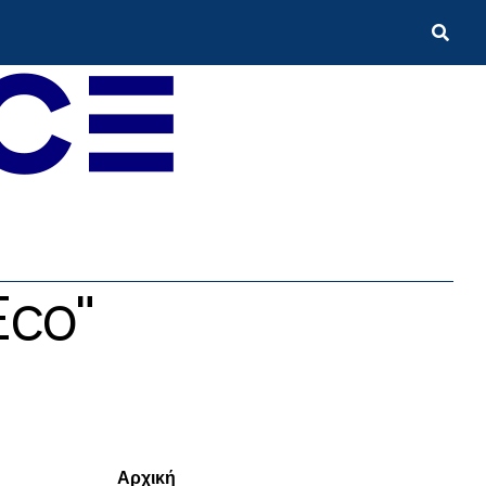
Eco"
Menui
Αρχική