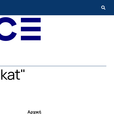
akat"
Menui
Αρχική