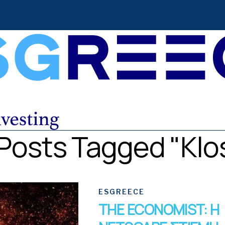
 Posts Tagged "Klo
ESGREECE
THE ECONOMIST: Η