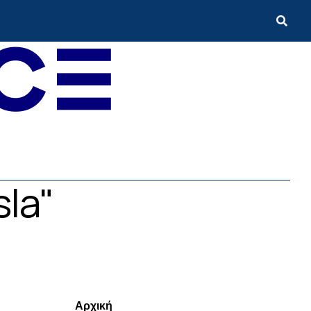
sla"
Menui
Αρχική