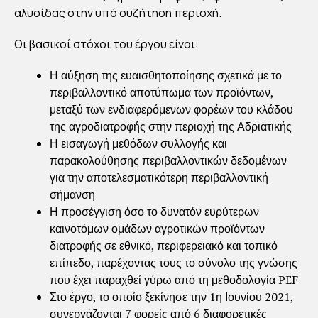
ME
αλυσίδας στην υπό συζήτηση περιοχή.
D
PL
Οι βασικοί στόχοι του έργου είναι:
US
Η αύξηση της ευαισθητοποίησης σχετικά με το
&
περιβαλλοντικό αποτύπωμα των προϊόντων,
NE
μεταξύ των ενδιαφερόμενων φορέων του κλάδου
WF
της αγροδιατροφής στην περιοχή της Αδριατικής
EE
Η εισαγωγή μεθόδων συλλογής και
παρακολούθησης περιβαλλοντικών δεδομένων
D
για την αποτελεσματικότερη περιβαλλοντική
σήμανση
By
Η προσέγγιση όσο το δυνατόν ευρύτερων
Στέλλα
Αυγου
καινοτόμων ομάδων αγροτικών προϊόντων
στάκη
Publish
διατροφής σε εθνικό, περιφερειακό και τοπικό
ed
16/07/2
επίπεδο, παρέχοντας τους το σύνολο της γνώσης
021
που έχει παραχθεί γύρω από τη μεθοδολογία PEF
Στο έργο, το οποίο ξεκίνησε την 1η Ιουνίου 2021,
συνεργάζονται 7 φορείς από 6 διαφορετικές