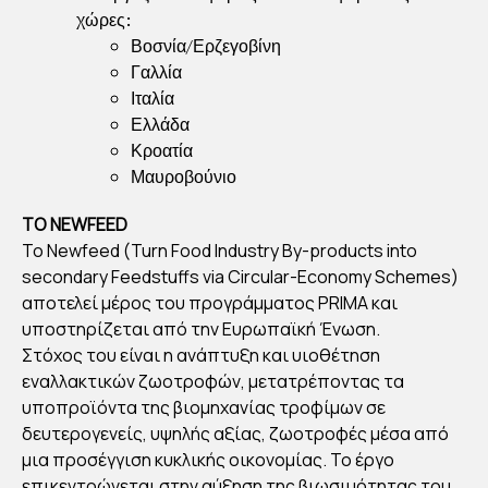
χώρες:
Βοσνία/Ερζεγοβίνη
Γαλλία
Ιταλία
Ελλάδα
Κροατία
Μαυροβούνιο
ΤΟ NEWFEED
Το Newfeed (Turn Food Industry By-products into
secondary Feedstuffs via Circular-Economy Schemes)
αποτελεί μέρος του προγράμματος PRIMA και
υποστηρίζεται από την Ευρωπαϊκή Ένωση.
Στόχος του είναι η ανάπτυξη και υιοθέτηση
εναλλακτικών ζωοτροφών, μετατρέποντας τα
υποπροϊόντα της βιομηχανίας τροφίμων σε
δευτερογενείς, υψηλής αξίας, ζωοτροφές μέσα από
μια προσέγγιση κυκλικής οικονομίας. Το έργο
επικεντρώνεται στην αύξηση της βιωσιμότητας του