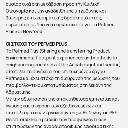
ΣΕ
ουσιαστικά στη μετάβαση προς την Κυκλική
ΒΤ
Οικονομία και την ανάδειξη της υπεύθυνης και
ΣΥ
βιώσιμης επιχειρηματικής δραστηριότητας,
συμμετέχει σε δυο νέα ευρωπαϊκά έργα, τα Pefmed
ΜΜ
Plus και Newfeed.
ΕΤ
ΕΧΕ
ΟΙ ΣΤΟΧΟΙ ΤΟΥ PEFMED PLUS
Ι
Το Pefmed Plus (Sharing and transferring Product
ΣΤ
Environmental Footprint experiences and methods to
neighbouring countries of the Adriatic agrifood sector)
Α
αποτελεί τη συνέχεια του επιτυχημένου έργου
ΕΥΡ
Pefmed και έχει στόχο τη διεύρυνση της μείωσης του
ΩΠ
περιβαλλοντικού αποτυπώματος στη λεκάνη της
ΑΪΚ
Αδριατικής.
Α
Με την αξιοποίηση της αποκτηθείσας εμπειρίας και
ΕΡΓ
γνώσης και τη χρήση των εξειδικευμένων και
αποτελεσματικών εργαλείων της μεθοδολογίας PEF,
Α
θα επιδιωχθεί η μείωση των περιβαλλοντικών
PEF
επιπτώσεων της αγροδιατροφικής εφοδιαστικής