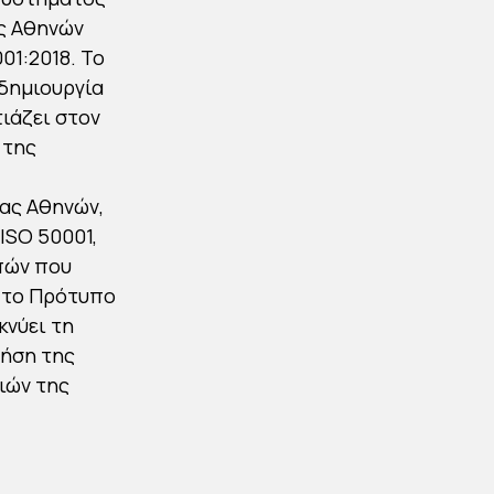
ΑΕΡΟΛΙΜΕΝΑ
ας Αθηνών
ΑΘΗΝΩΝ
01:2018. Το
 δημιουργία
By
Στέλλα Αυγουστάκη
τιάζει στον
Published
21/07/2021
 της
νας Αθηνών,
ISO 50001,
πών που
ι το Πρότυπο
κνύει τη
ρήση της
ιών της