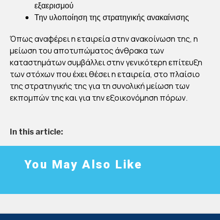
εξαερισμού
ΤΑ
Την υλοποίηση της στρατηγικής ανακαίνισης
ΣΤ
ΗΜ
Όπως αναφέρει η εταιρεία στην ανακοίνωση της, η
μείωση του αποτυπώματος άνθρακα των
ΑΤΑ
καταστημάτων συμβάλλει στην γενικότερη επίτευξη
ΤΗ
των στόχων που έχει θέσει η εταιρεία, στο πλαίσιο
Σ
της στρατηγικής της για τη συνολική μείωση των
εκπομπών της και για την εξοικονόμηση πόρων.
By
Στέλλα
Αυγου
στάκη
In this article:
Publish
ed
07/09/2
021
You May Also Like