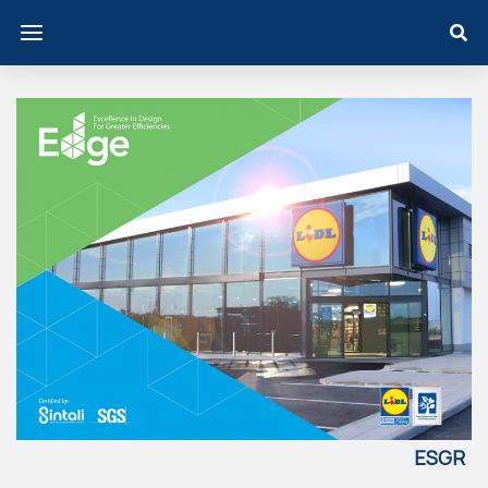
ESGR
EECE