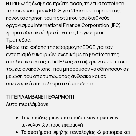
H Lidl Ελλάς έλαβε σε πρώτη φάση, την πιστοποίηση
ΛΑ
πράσινων κτιρίων EDGE για 215 καταστήματά της,
ΜΒ
κάνοντας χρήση του προτύπου του διεθνούς
ΑΝ
οργανισμού International Finance Corporation (IFC),
ΕΙ
χρηματοδοτικού βραχίονα της Παγκόσμιας
Τράπεζας.
ΤΗ
Μέσω της χρήσης της εφαρμογής EDGE για τον
Ν
εντοπισμό ευκαιριών, σχετικά με τη βελτίωση της
ΠΙΣ
αποδοτικότητας, η Lidl Ελλάς κατάφερε να εντοπίσει
ΤΟ
τομείς ανακαίνισης, που μπορούσαν να οδηγήσουν σε
ΠΟΙ
μείωση του αποτυπώματος άνθρακα και σε
ΗΣ
οικονομικά αποτελεσματική απόδοση.
Η
ΤΙ ΠΕΡΙΛΑΜΒΑΝΕ Η ΕΦΑΡΜΟΓΗ
ED
Αυτό περιλάμβανε:
GE
ΓΙΑ
Την υπόδειξη των πιο αποδοτικών πράσινων
τεχνολογιών προς εφαρμογή
ΤΑ
Τα συστήματα υψηλής τεχνολογίας κλιματισμού και
ΚΑ