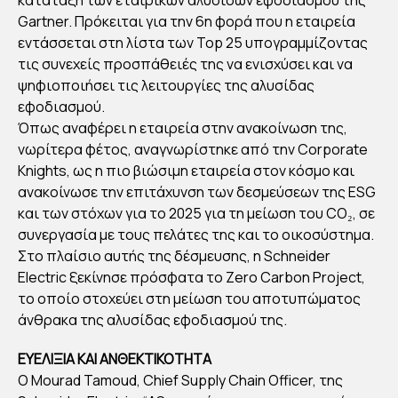
HN
Gartner. Πρόκειται για την 6η φορά που η εταιρεία
EID
εντάσσεται στη λίστα των Top 25 υπογραμμίζοντας
ER
τις συνεχείς προσπάθειές της να ενισχύσει και να
ψηφιοποιήσει τις λειτουργίες της αλυσίδας
ELE
εφοδιασμού.
CTI
Όπως αναφέρει η εταιρεία στην ανακοίνωση της,
C:
νωρίτερα φέτος, αναγνωρίστηκε από την Corporate
ΣΤ
Knights, ως η πιο βιώσιμη εταιρεία στον κόσμο και
ΗΝ
ανακοίνωσε την επιτάχυνση των δεσμεύσεων της ESG
4Η
και των στόχων για το 2025 για τη μείωση του CO₂, σε
συνεργασία με τους πελάτες της και το οικοσύστημα.
ΘΕ
Στο πλαίσιο αυτής της δέσμευσης, η Schneider
ΣΗ
Electric ξεκίνησε πρόσφατα το Zero Carbon Project,
ΤΟ
το οποίο στοχεύει στη μείωση του αποτυπώματος
Υ
άνθρακα της αλυσίδας εφοδιασμού της.
TO
ΕΥΕΛΙΞΙΑ ΚΑΙ ΑΝΘΕΚΤΙΚΟΤΗΤΑ
P
Ο Mourad Tamoud, Chief Supply Chain Officer, της
25