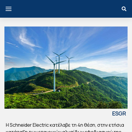
ESGR
EECE
Η Schneider Electric κατέλαβε τη 4η θέση, στην ετήσια
SC
κατάταξη των εταιρικών αλυσίδων εφοδιασμού της