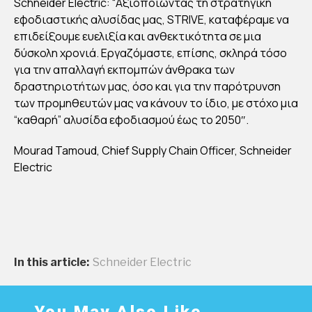
Schneider Electric: “Αξιοποιώντας τη στρατηγική
ΤΩ
εφοδιαστικής αλυσίδας μας, STRIVE, καταφέραμε να
Ν
επιδείξουμε ευελιξία και ανθεκτικότητα σε μια
ΑΛΥ
δύσκολη χρονιά. Εργαζόμαστε, επίσης, σκληρά τόσο
ΣΙΔ
για την απαλλαγή εκπομπών άνθρακα των
δραστηριοτήτων μας, όσο και για την παρότρυνση
ΩΝ
των προμηθευτών μας να κάνουν το ίδιο, με στόχο μια
ΕΦ
“καθαρή” αλυσίδα εφοδιασμού έως το 2050″.
ΟΔΙ
ΑΣ
Mourad Tamoud, Chief Supply Chain Officer, Schneider
ΜΟ
Electric
Υ
ΤΗ
Σ
GA
RT
In this article:
Schneider Electric
NE
R
You May Also Like