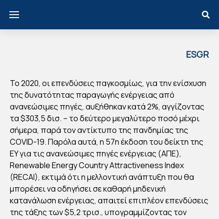
ESGR
EECE
ΑΠ
Το 2020, οι επενδύσεις παγκοσμίως, για την ενίσχυση
Ε:
της δυνατότητας παραγωγής ενέργειας από
Η
ανανεώσιμες πηγές, αυξήθηκαν κατά 2%, αγγίζοντας
τα $303,5 δισ. – το δεύτερο μεγαλύτερο ποσό μέχρι
ΕΛ
σήμερα, παρά τον αντίκτυπο της πανδημίας της
ΛΑ
COVID-19. Παρόλα αυτά, η 57η έκδοση του δείκτη της
ΔΑ
EY για τις ανανεώσιμες πηγές ενέργειας (ΑΠΕ),
ΣΤ
Renewable Energy Country Attractiveness Index
ΗΝ
(RECAI), εκτιμά ότι η μελλοντική ανάπτυξη που θα
26
μπορέσει να οδηγήσει σε καθαρή μηδενική
κατανάλωση ενέργειας, απαιτεί επιπλέον επενδύσεις
Η
της τάξης των $5,2 τρισ., υπογραμμίζοντας τον
ΘΕ