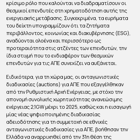
κρίσιμο ρόλο που καλούνται να διαδραματίσουν οι
ΣΗ
θεσμικοί επενδυτές στη χρηματοδότηση αυτής της
ΤΟ
ενεργειακής μετάβασης. Συγκεκριμένα, τα ευρήματα
Υ
του δείκτη υπογραμμίζουν ότι τα ζητήματα
ΔΕΙ
περιβάλλοντος, κοινωνίας και διακυβέρνησης (ESG),
αναδύονται ολοένα και περισσότερο ως
ΚΤ
προτεραιότητα στις ατζέντες των επενδυτών, την
Η
ίδια στιγμή που το ενδιαφέρον των θεσμικών
RE
επενδυτών για τις ΑΠΕ συνεχίζει να αυξάνεται.
CAI
ΤΗ
Ειδικότερα, για τη χώρα μας, οι ανταγωνιστικές
διαδικασίες (auctions) για ΑΠΕ που εξαγγέλθηκαν
Σ
από την Ρυθμιστική Αρχή Ενέργειας, με στόχο την
EY
απονομή συνολικής χωρητικότητας ανανεώσιμης
ενέργειας 2,1GW μέχρι το 2025, καθώς και η εισαγωγή
By
μίας νέας ψηφιοποιημένης διαδικασίας
Στέλλα
Αυγου
αδειοδότησης για τη συμμετοχή σε εθνικές
στάκη
Publish
ανταγωνιστικές διαδικασίες για ΑΠΕ, βοήθησαν την
ed
08/09/
Ελλάδα να αναρριχηθεί από την 31η θέση της
2021