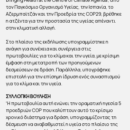
ΜΑ
τον Παγκόσμιο Οργανισμό Υγείας, την Ισπανία, το
ΤΙΚ
Αζερμπαϊτζάν και την Προεδρία της COP29, βρέθηκε
Η
η ατζέντα για την προστασία της υγείας απέναντι
στην κλιματική αλλαγή.
ΑΛ
ΛΑΓ
Στο πλαίσιο της εκδήλωσης υπογραμμίστηκε η
Η:
ανάγκη για συνέχεια και συνέργεια στις
Η
πρωτοβουλίες για το κλίμα και την υγεία, με κρίσιμη
ΑΤΖ
έμφαση στη μετατροπή των προηγούμενων
ΕΝ
δεσμεύσεων σε δράση. Παράλληλα, υπογράφηκε
επιστολή για την επίσημη ίδρυση ενός συνασπισμού
ΤΑ
για το κλίμα και την υγεία.
ΓΙΑ
ΤΗ
ΣΥΛΛΟΓΙΚΗ ΒΟΥΛΗΣΗ
Ν
“Η πρωτοβουλία αυτή ενώνει την οραματική ηγεσία 5
ΠΡ
προεδριών COP που καλύπτουν αυτό το κρίσιμο
χρονικό διάστημα για δράση, υπογραμμίζοντας τη
ΟΣ
δέσμευση να αναβαθμιστεί η υγεία στο πλαίσιο της
ΤΑ