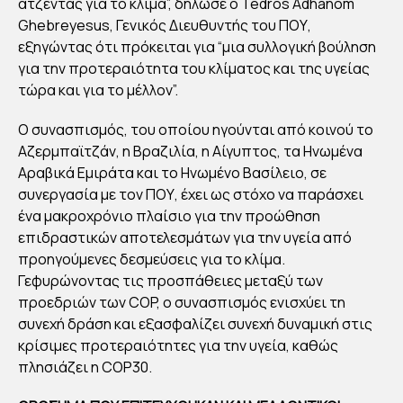
ατζέντας για το κλίμα”, δήλωσε ο Tedros Adhanom
ΣΙΑ
Ghebreyesus, Γενικός Διευθυντής του ΠΟΥ,
ΤΗ
εξηγώντας ότι πρόκειται για “μια συλλογική βούληση
Σ
για την προτεραιότητα του κλίματος και της υγείας
ΥΓΕ
τώρα και για το μέλλον”.
ΙΑΣ
Ο συνασπισμός, του οποίου ηγούνται από κοινού το
ΚΑΙ
Αζερμπαϊτζάν, η Βραζιλία, η Αίγυπτος, τα Ηνωμένα
ΟΙ
Αραβικά Εμιράτα και το Ηνωμένο Βασίλειο, σε
ΠΡ
συνεργασία με τον ΠΟΥ, έχει ως στόχο να παράσχει
ΩΤ
ένα μακροχρόνιο πλαίσιο για την προώθηση
επιδραστικών αποτελεσμάτων για την υγεία από
ΟΒ
προηγούμενες δεσμεύσεις για το κλίμα.
ΟΥΛ
Γεφυρώνοντας τις προσπάθειες μεταξύ των
ΙΕΣ
προεδριών των COP, ο συνασπισμός ενισχύει τη
ΠΟ
συνεχή δράση και εξασφαλίζει συνεχή δυναμική στις
Υ
κρίσιμες προτεραιότητες για την υγεία, καθώς
ΠΡ
πλησιάζει η COP30.
ΕΠ