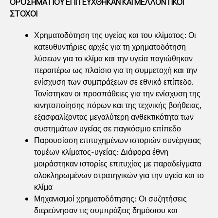
ΟΡΟΣΗΜΑ ΠΟΥ ΕΠΙΤΕΥΧΘΗΚΑΝ ΚΑΙ ΜΕΛΛΟΝΤΙΚΟΙ
ΕΙ
ΣΤΟΧΟΙ
ΝΑ
ΛΗ
Χρηματοδότηση της υγείας και του κλίματος: Οι
κατευθυντήριες αρχές για τη χρηματοδότηση
ΦΘ
λύσεων για το κλίμα και την υγεία παγιώθηκαν
ΟΥ
περαιτέρω ως πλαίσιο για τη συμμετοχή και την
Ν
ενίσχυση των συμπράξεων σε εθνικό επίπεδο.
Τονίστηκαν οι προσπάθειες για την ενίσχυση της
By
κινητοποίησης πόρων και της τεχνικής βοήθειας,
admin
εξασφαλίζοντας μεγαλύτερη ανθεκτικότητα των
Publish
ed
συστημάτων υγείας σε παγκόσμιο επίπεδο
21/11/20
24
Παρουσίαση επιτυχημένων ιστοριών συνέργειας
τομέων κλίματος-υγείας: Διάφορα έθνη
μοιράστηκαν ιστορίες επιτυχίας με παραδείγματα
ολοκληρωμένων στρατηγικών για την υγεία και το
κλίμα
Μηχανισμοί χρηματοδότησης: Οι συζητήσεις
διερεύνησαν τις συμπράξεις δημόσιου και