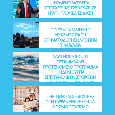
ΗΝΩΜΕΝΟ ΒΑΣΙΛΕΙΟ:
ΥΠΟΣΧΕΘΗΚΕ £239 ΕΚΑΤ. ΣΕ
ΚΡΑΤΗ ΠΛΟΥΣΙΑ ΣΕ ΔΑΣΗ
COP29: ΠΑΡΑΜΕΝΕΙ Ο
ΔΙΧΑΣΜΟΣ ΓΙΑ ΤΗ
ΧΡΗΜΑΤΟΔΟΤΗΣΗ ΛΙΓΟ ΠΡΙΝ
ΤΗΝ ΑΥΛΑΙΑ
ΥΔΑΤΙΝΟΙ ΠΟΡΟΙ: ΤΙ
ΠΕΡΙΛΑΜΒΑΝΕΙ
ΠΡΟΤΕΙΝΟΜΕΝΟ ΠΡΟΓΡΑΜΜΑ
– Η ΔΗΜΙΟΥΡΓΙΑ
ΕΠΙΣΤΗΜΟΝΙΚΩΝ ΣΤΟΙΧΕΙΩΝ
ΚΑΙ Η ΔΙΕΘΝΗΣ ΣΥΝΕΡΓΑΣΙΑ
OHE: ΠΑΝΩ ΑΠΟ 50 ΧΩΡΕΣ
ΥΠΕΓΡΑΨΑΝ ΔΙΑΚΗΡΥΞΗ ΓΙΑ
ΒΙΩΣΙΜΟ ΤΟΥΡΙΣΜΟ