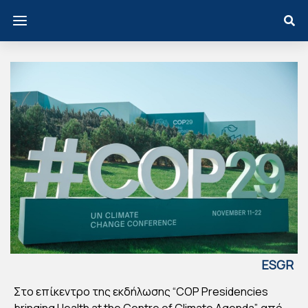
ESGR
EECE
Στο επίκεντρο της εκδήλωσης “COP Presidencies
ΚΛΙ
bringing Health at the Centre of Climate Agenda”, από