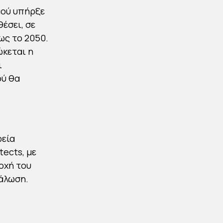
μού υπήρξε
θέσει, σε
ως το 2050.
ώκεται η
ι
ού θα
ρεία
tects, με
οχή του
νάλωση.