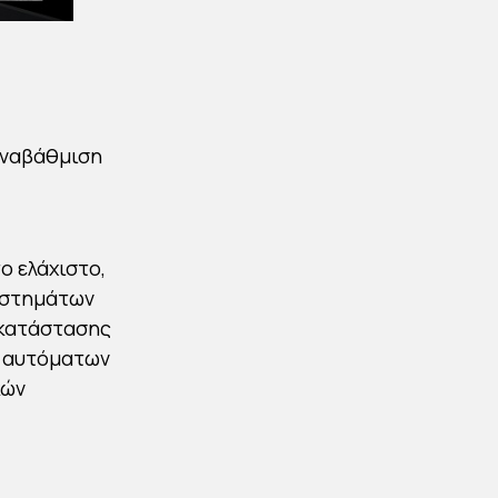
αναβάθμιση
ο ελάχιστο,
υστημάτων
εγκατάστασης
ν αυτόματων
κών