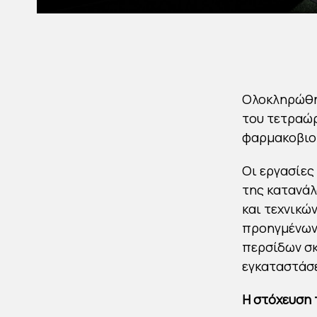
Ολοκληρώθη
του τετραώρ
φαρμακοβιομ
Οι εργασίες 
της κατανά
και τεχνικώ
προηγμένων
περσίδων σ
εγκαταστάσ
Η στόχευση 