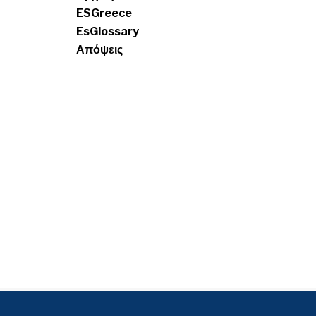
ESGreece
EsGlossary
Απόψεις
ά