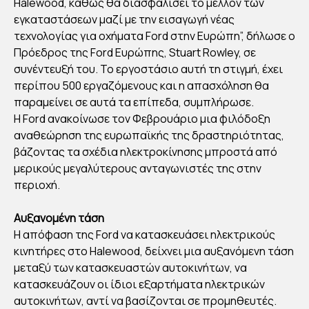
Halewood, καθώς θα διασφαλίσει το μέλλον των
ΑΤΑ
εγκαταστάσεων μαζί με την εισαγωγή νέας
ΡΙΕ
τεχνολογίας για οχήματα Ford στην Ευρώπη”, δήλωσε ο
Σ
Πρόεδρος της Ford Ευρώπης, Stuart Rowley, σε
ΤΩ
συνέντευξή του. Το εργοστάσιο αυτή τη στιγμή, έχει
περίπου 500 εργαζόμενους και η απασχόληση θα
Ν
παραμείνει σε αυτά τα επίπεδα, συμπλήρωσε.
ΗΛ
Η Ford ανακοίνωσε τον Φεβρουάριο μια φιλόδοξη
ΕΚ
αναθεώρηση της ευρωπαϊκής της δραστηριότητας,
ΤΡΙ
βάζοντας τα σχέδια ηλεκτροκίνησης μπροστά από
ΚΩ
μερικούς μεγαλύτερους ανταγωνιστές της στην
Ν
περιοχή.
ΟΧ
Αυξανομένη τάση
ΗΜ
Η απόφαση της Ford να κατασκευάσει ηλεκτρικούς
ΑΤ
κινητήρες στο Halewood, δείχνει μια αυξανόμενη τάση
ΩΝ
μεταξύ των κατασκευαστών αυτοκινήτων, να
κατασκευάζουν οι ίδιοι εξαρτήματα ηλεκτρικών
αυτοκινήτων, αντί να βασίζονται σε προμηθευτές.
By
Στέλλα