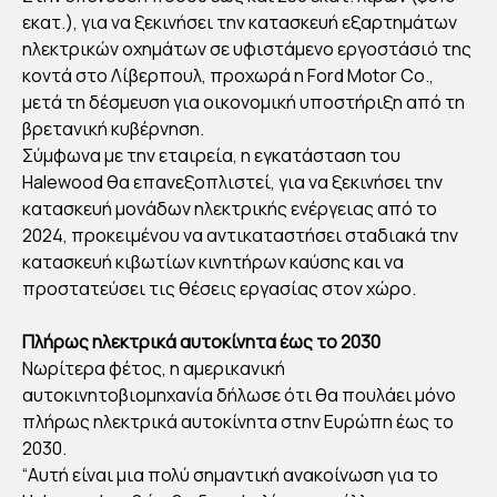
ΑΥΤ
εκατ.), για να ξεκινήσει την κατασκευή εξαρτημάτων
ΟΚΙ
ηλεκτρικών οχημάτων σε υφιστάμενο εργοστάσιό της
κοντά στο Λίβερπουλ, προχωρά η Ford Motor Co.,
ΝΗ
μετά τη δέσμευση για οικονομική υποστήριξη από τη
ΤΟ
βρετανική κυβέρνηση.
ΒΙΟ
Σύμφωνα με την εταιρεία, η εγκατάσταση του
ΜΗ
Halewood θα επανεξοπλιστεί, για να ξεκινήσει την
ΧΑ
κατασκευή μονάδων ηλεκτρικής ενέργειας από το
ΝΙΕ
2024, προκειμένου να αντικαταστήσει σταδιακά την
κατασκευή κιβωτίων κινητήρων καύσης και να
Σ
προστατεύσει τις θέσεις εργασίας στον χώρο.
ΕΠ
ΕΝ
Πλήρως ηλεκτρικά αυτοκίνητα έως το 2030
ΔΥΟ
Νωρίτερα φέτος, η αμερικανική
ΥΝ
αυτοκινητοβιομηχανία δήλωσε ότι θα πουλάει μόνο
ΣΤΙ
πλήρως ηλεκτρικά αυτοκίνητα στην Ευρώπη έως το
2030.
Σ
“Αυτή είναι μια πολύ σημαντική ανακοίνωση για το
ΜΠ