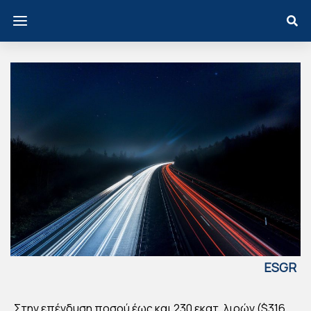
ESGR
EECE
ΟΙ
Στην επένδυση ποσού έως και 230 εκατ. λιρών ($316