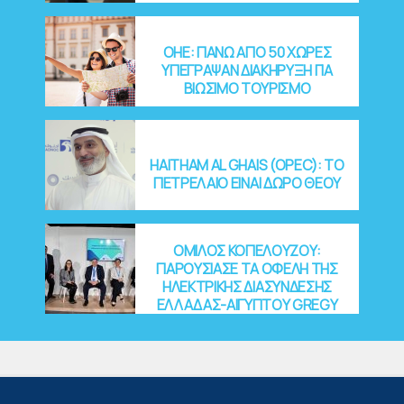
OHE: ΠΑΝΩ ΑΠΟ 50 ΧΩΡΕΣ
ΥΠΕΓΡΑΨΑΝ ΔΙΑΚΗΡΥΞΗ ΓΙΑ
ΒΙΩΣΙΜΟ ΤΟΥΡΙΣΜΟ
HAITHAM AL GHAIS (OPEC): ΤΟ
ΠΕΤΡΕΛΑΙΟ ΕΙΝΑΙ ΔΩΡΟ ΘΕΟΥ
ΟΜΙΛΟΣ ΚΟΠΕΛΟΥΖΟΥ:
ΠΑΡΟΥΣΙΑΣΕ ΤΑ ΟΦΕΛΗ ΤΗΣ
ΗΛΕΚΤΡΙΚΗΣ ΔΙΑΣΥΝΔΕΣΗΣ
ΕΛΛΑΔΑΣ-ΑΙΓΥΠΤΟΥ GREGY