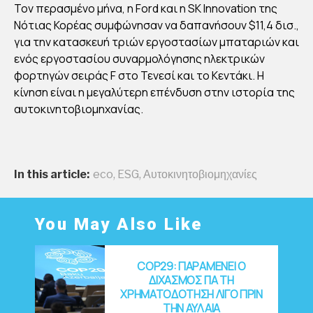
Τον περασμένο μήνα, η Ford και η SK Innovation της
Αυγου
στάκη
Νότιας Κορέας συμφώνησαν να δαπανήσουν $11,4 δισ.,
Publish
ed
για την κατασκευή τριών εργοστασίων μπαταριών και
18/10/2
021
ενός εργοστασίου συναρμολόγησης ηλεκτρικών
φορτηγών σειράς F στο Τενεσί και το Κεντάκι. Η
κίνηση είναι η μεγαλύτερη επένδυση στην ιστορία της
αυτοκινητοβιομηχανίας.
In this article:
eco
,
ESG
,
Αυτοκινητοβιομηχανίες
You May Also Like
COP29: ΠΑΡΑΜΕΝΕΙ Ο
ΔΙΧΑΣΜΟΣ ΓΙΑ ΤΗ
ΧΡΗΜΑΤΟΔΟΤΗΣΗ ΛΙΓΟ ΠΡΙΝ
ΤΗΝ ΑΥΛΑΙΑ