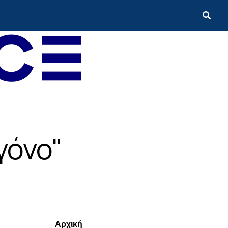
γόνο"
Menui
Αρχική