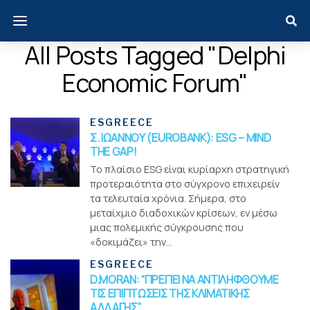
All Posts Tagged "Delphi
Economic Forum"
ESGREECE
Σ. ΙΩΑΝΝΟΥ (EUROBANK): ESG – MIND
THE GAP!
Το πλαίσιο ESG είναι κυρίαρχη στρατηγική
προτεραιότητα στο σύγχρονο επιχειρείν
τα τελευταία χρόνια. Σήμερα, στο
μεταίχμιο διαδοχικών κρίσεων, εν μέσω
μιας πολεμικής σύγκρουσης που
«δοκιμάζει» την...
ESGREECE
D.MORAN: “ΠΡΕΠΕΙ ΝΑ ΑΝΤΙΛΗΦΘΟΥΜΕ
ΤΙΣ ΕΠΙΠΤΩΣΕΙΣ ΤΗΣ ΚΛΙΜΑΤΙΚΗΣ
ΑΛΛΑΓΗΣ”