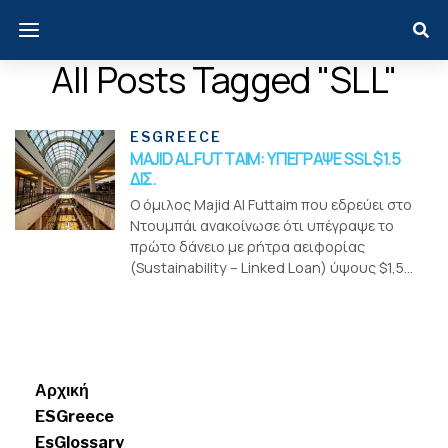
All Posts Tagged "SLL"
ESGREECE
MAJID AL FUTTAIM: ΥΠΕΓΡΑΨΕ SSL $1.5
ΔΙΣ.
Ο όμιλος Majid Al Futtaim που εδρεύει στο
Ντουμπάι ανακοίνωσε ότι υπέγραψε το
πρώτο δάνειο με ρήτρα αειφορίας
(Sustainability – Linked Loan) ύψους $1,5...
Menui
Αρχική
ESGreece
EsGlossary