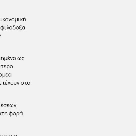
οικονομική
 φιλόδοξα
ν
μημένο ως
ύτερο
τομέα
ετέχουν στο
θέσεων
ρώτη φορά
ε ότι η