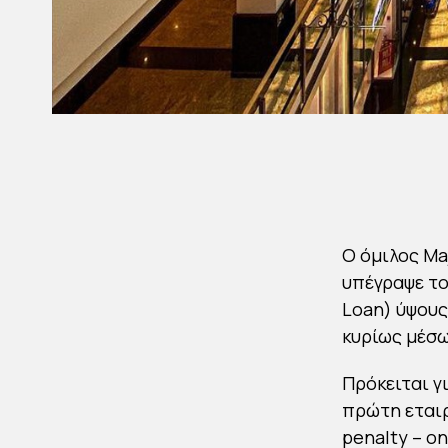
Ο όμιλος Ma
υπέγραψε το
Loan) ύψους
κυρίως μέσω
Πρόκειται γ
πρώτη εταιρ
penalty – on