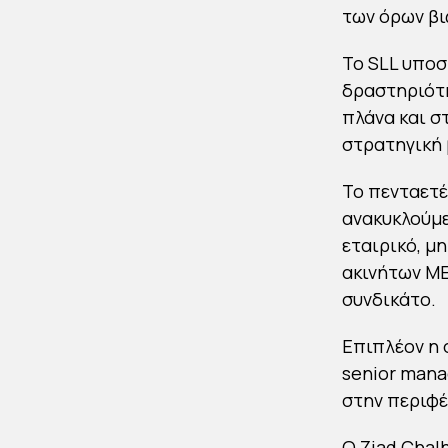
των όρων βι
Το SLL υποσ
δραστηριότη
πλάνα και σ
στρατηγική 
Το πενταετέ
ανακυκλούμε
εταιρικό, μ
ακινήτων ME
συνδικάτο.
Επιπλέον η 
senior mana
στην περιφέ
Ο Ziad Chalh