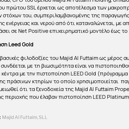
ου πρώτου SSL έρχεται ως αποτέλεσμα των μακρο
ν στόχων του, συμπεριλαμβανομένης της παραγωγή
ς ενέργειας και νερού από ότι καταναλώνεται, με 
άσει σε Net Positive επιχειρηματικό μοντέλο έως το
ηση
Leed Gold
 βασικές φιλοδοξίες του Majid Al Futtaim ως μέρος α
 συνδέεται με τη βιωσιμότητα είναι να πιστοποιηθο
 κέντρα με την πιστοποίηση LEED Gold (πρόγραμμα
ς πράσινων κτηρίων το οποίο χρησιμοποιείται πα
μειωθεί ότι τα ξενοδοχεία της Majid Al Futtaim Prop
ς περιοχής που έλαβαν πιστοποίηση LEED Platinum
:
Majid Al Futtaim
,
SLL