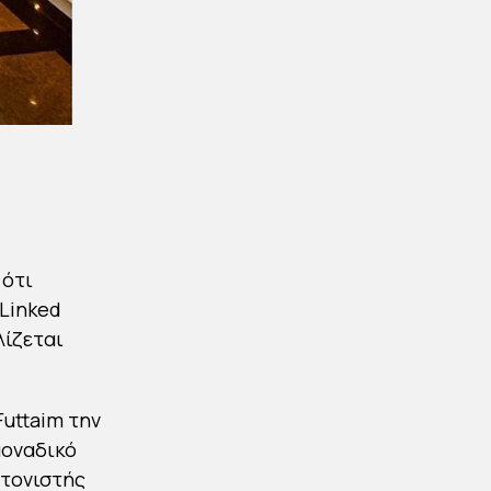
 ότι
 Linked
λίζεται
Futtaim την
μοναδικό
ντονιστής