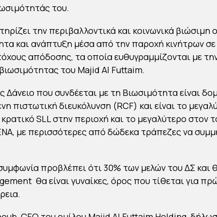
ωσιμότητάς του.
τηρίζει την περιβαλλοντικά και κοινωνικά βιώσιμη 
τα και ανάπτυξη μέσα από την παροχή κινήτρων σε
τόχους απόδοσης, τα οποία ευθυγραμμίζονται με τη
βιωσιμότητας του Majid Al Futtaim.
ς Δάνειο που συνδέεται με τη Βιωσιμότητα είναι δο
νη πιστωτική διευκόλυνση (RCF) και είναι το μεγαλ
η κρατικό SLL στην περιοχή και το μεγαλύτερο στον 
NA, με περισσότερες από δώδεκα τράπεζες να συμμ
συμφωνία προβλέπει ότι 30% των μελών του ΔΣ και 
gement θα είναι γυναίκες, όρος που τίθεται για π
ρεια.
oub, CFO του ομίλου Majid Al Futtaim Holding, δήλωσ