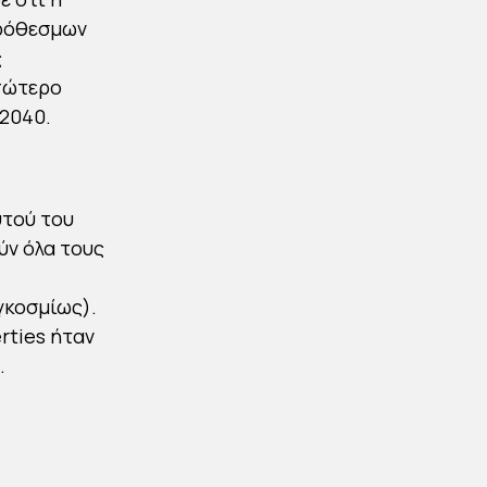
πρόθεσμων
ς
απώτερο
 2040.
υτού του
ύν όλα τους
γκοσμίως).
erties ήταν
.