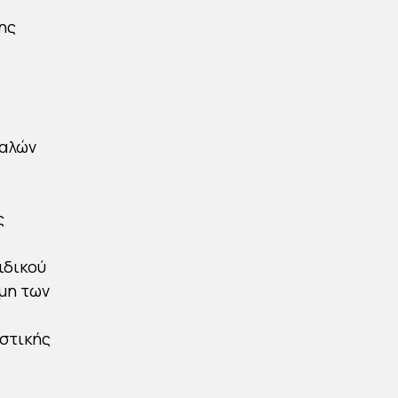
ης
Καλών
ς
ιδικού
αμη των
στικής