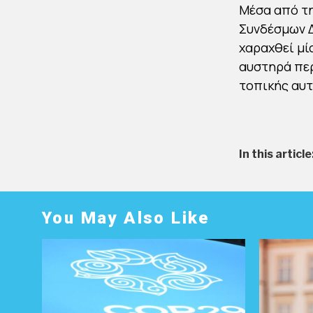
Μέσα από τη
Συνδέσμων Δ
χαραχθεί μί
αυστηρά περ
τοπικής αυτ
In this article
You May Also Like