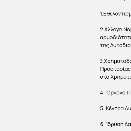
1.Εθελοντισ
2.Αλλαγή Νο
αρμοδιότητ
της Αυτοδιο
3.Χρηματοδ
Προστασίας
στα Χρηματ
4. Όργανο 
5. Κέντρα Δ
6. Ίδρυση Δ