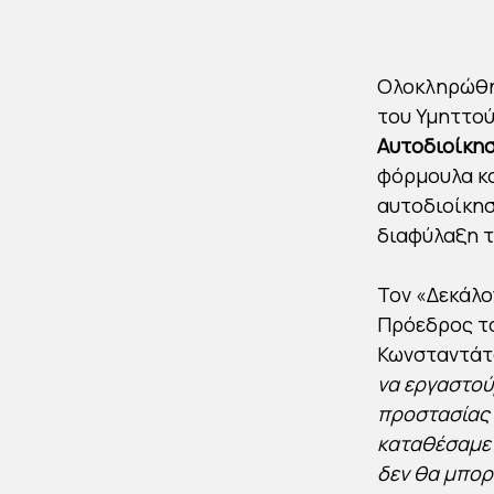
Ολοκληρώθη
του Υμηττού
Αυτοδιοίκησ
φόρμουλα κα
αυτοδιοίκησ
διαφύλαξη τ
Τον «Δεκάλο
Πρόεδρος το
Κωνσταντάτ
να εργαστού
προστασίας 
καταθέσαμε 
δεν θα μπορε