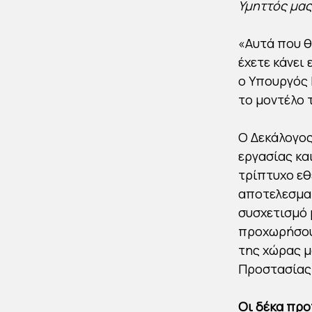
Υμηττός μας
«Αυτά που θ
έχετε κάνει
ο Υπουργός 
το μοντέλο 
Ο Δεκάλογο
εργασίας κα
τρίπτυχο εθ
αποτελεσματ
συσχετισμό 
προχωρήσουμ
της χώρας μ
Προστασίας
Οι δέκα προ