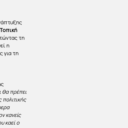
νάπτυξης
 Τοπική
ητώντας τη
εί η
 για τη
ης
ι θα πρέπει
ς πολιτικής
μερα
ον κανείς
ου καεί ο