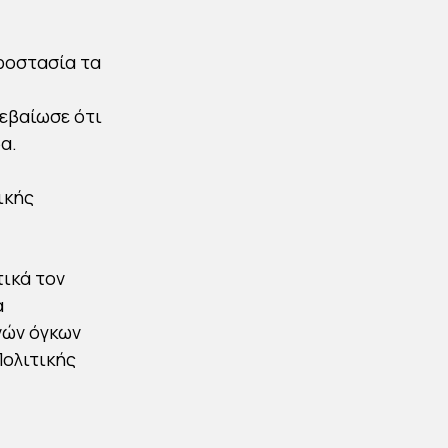
ροστασία τα
βεβαίωσε ότι
α.
ικής
τικά τον
α
νών όγκων
Πολιτικής