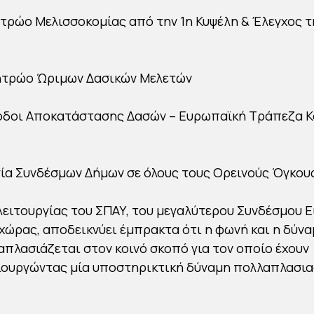
ητρώο Μελισσοκομίας από την 1η Κυψέλη & Έλεγχος τ
Μητρώο Ώριμων Δασικών Μελετών
θοδοι Αποκατάστασης Δασών – Ευρωπαϊκή Τράπεζα 
γία Συνδέσμων Δήμων σε όλους τους Ορεινούς Όγκου
λειτουργίας του ΣΠΑΥ, του μεγαλύτερου Συνδέσμου Ε
χώρας, αποδεικνύει έμπρακτα ότι η φωνή και η δύν
πλασιάζεται στον κοινό σκοπό για τον οποίο έχουν
ιουργώντας μία υποστηρικτική δύναμη πολλαπλασια