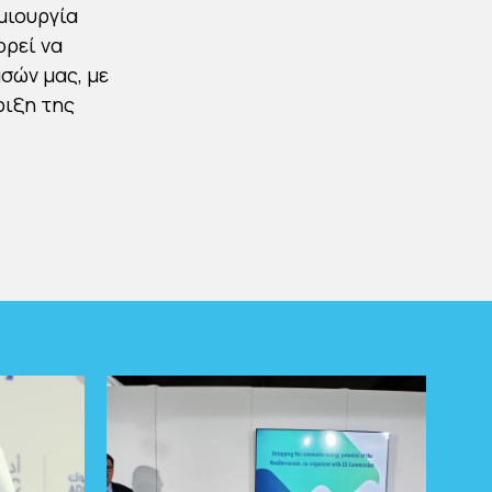
μιουργία
ορεί να
σών μας, με
ριξη της