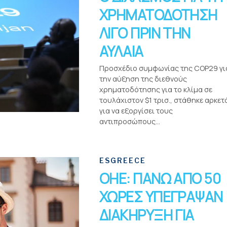
ΧΡΗΜΑΤΟΔΟΤΗΣΗ
ΛΙΓΟ ΠΡΙΝ ΤΗΝ
ΑΥΛΑΙΑ
Προσχέδιο συμφωνίας της COP29 γι
την αύξηση της διεθνούς
χρηματοδότησης για το κλίμα σε
τουλάχιστον $1 τρισ., στάθηκε αρκετ
για να εξοργίσει τους
αντιπροσώπους...
ESGREECE
OHE: ΠΑΝΩ ΑΠΟ 50
ΧΩΡΕΣ ΥΠΕΓΡΑΨΑΝ
ΔΙΑΚΗΡΥΞΗ ΓΙΑ