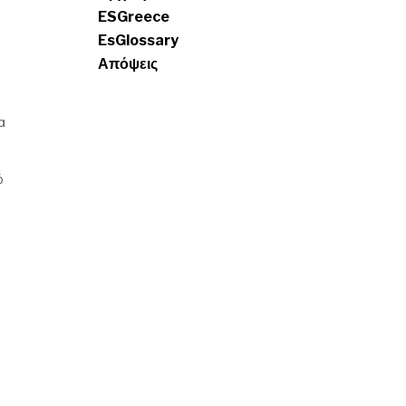
ESGreece
EsGlossary
Απόψεις
α
ό