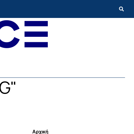
SG"
Menui
Αρχική