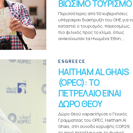
ΒΙΩΣΙΜΟ ΤΟΥΡΙΣΜΟ
Περισσότερες από 50 κυβερνήσεις
υπέγραψαν διακήρυξη του ΟΗΕ για ν
καταστεί ο τουρισμός, παγκοσμίως,
πιο φιλικός προς το κλίμα, όπως
ανακοίνωσαν τα Ηνωμένα Έθνη,...
ESGREECE
HAITHAM AL GHAIS
(OPEC): ΤΟ
ΠΕΤΡΕΛΑΙΟ ΕΙΝΑΙ
ΔΩΡΟ ΘΕΟΥ
Δώρο Θεού χαρακτήρισε ο Γενικός
Γραμματέας του OPEC, Haitham Al
Ghais, στη σύνοδο κορυφής COP29,
το αργό πετρέλαιο και το φυσικό