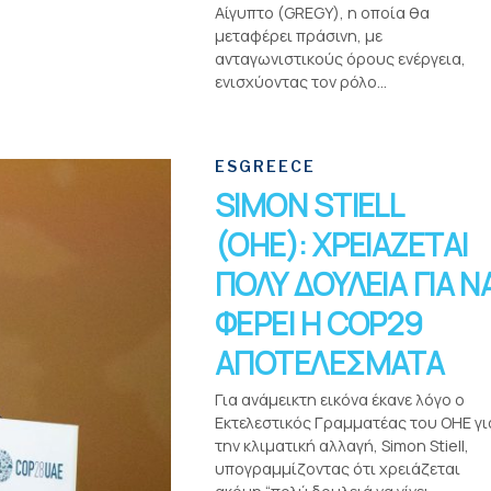
Αίγυπτο (GREGY), η οποία θα
μεταφέρει πράσινη, με
ανταγωνιστικούς όρους ενέργεια,
ενισχύοντας τον ρόλο...
ESGREECE
SIMON STIELL
(ΟΗΕ): ΧΡΕΙΑΖΕΤΑΙ
ΠΟΛΥ ΔΟΥΛΕΙΑ ΓΙΑ Ν
ΦΕΡΕΙ Η COP29
ΑΠΟΤΕΛΕΣΜΑΤΑ
Για ανάμεικτη εικόνα έκανε λόγο ο
Εκτελεστικός Γραμματέας του ΟΗΕ γι
την κλιματική αλλαγή, Simon Stiell,
υπογραμμίζοντας ότι χρειάζεται