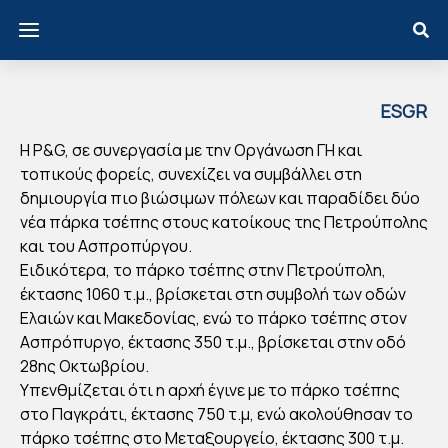
ESGR
EECE
Η P&G, σε συνεργασία με την Οργάνωση ΓΗ και
P&
τοπικούς φορείς, συνεχίζει να συμβάλλει στη
G:
δημιουργία πιο βιώσιμων πόλεων και παραδίδει δύο
ΝΕ
νέα πάρκα τσέπης στους κατοίκους της Πετρούπολης
Α
και του Ασπροπύργου.
Ειδικότερα, το πάρκο τσέπης στην Πετρούπολη,
ΠΑ
έκτασης 1060 τ.μ., βρίσκεται στη συμβολή των οδών
ΡΚ
Ελαιών και Μακεδονίας, ενώ το πάρκο τσέπης στον
Α
Ασπρόπυργο, έκτασης 350 τ.μ., βρίσκεται στην οδό
ΤΣ
28ης Οκτωβρίου.
ΕΠ
Υπενθμίζεται ότι η αρχή έγινε με το πάρκο τσέπης
ΗΣ
στο Παγκράτι, έκτασης 750 τ.μ, ενώ ακολούθησαν το
πάρκο τσέπης στο Μεταξουργείο, έκτασης 300 τ.μ.
ΣΕ