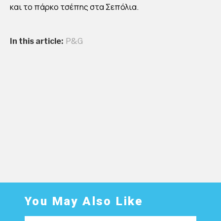
και το πάρκο τσέπης στα Σεπόλια.
ΠΕ
ΤΡ
ΟΥ
In this article:
P&G
ΠΟ
ΛΗ
ΚΑΙ
ΑΣ
ΠΡ
ΟΠ
ΥΡΓ
Ο
By
Στέλλα
Αυγου
στάκη
You May Also Like
Publish
ed
15/09/2
021