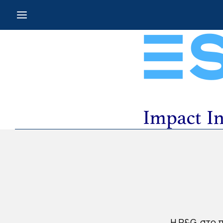
Η P&G, στο 