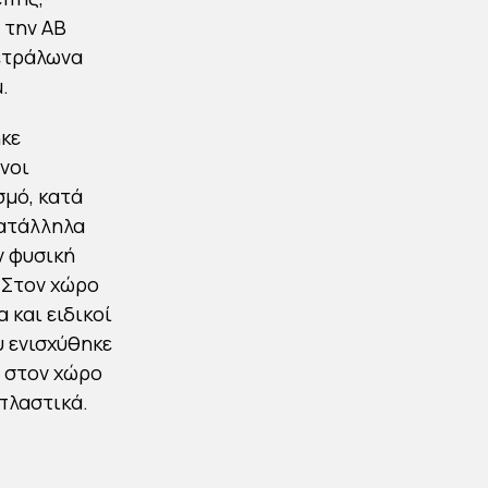
ΤΣΕΠΗΣ ΣΤΑ
ε την ΑΒ
ΠΕΤΡΑΛΩΝΑ
Πετράλωνα
.
By
Στέλλα Αυγουστάκη
Published
19/10/2021
κε
μνοι
σμό, κατά
κατάλληλα
ν φυσική
 Στον χώρο
και ειδικοί
 ενισχύθηκε
 στον χώρο
πλαστικά.