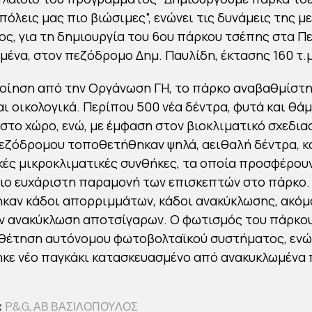
πόλεις μας πιο βιώσιμες”, ενώνει τις δυνάμεις της μ
ς, για τη δημιουργία του 6ου πάρκου τσέπης στα 
ιμένα, στον πεζόδρομο Δημ. Παυλίδη, έκτασης 160 τ.μ
οίηση από την Οργάνωση ΓΗ, το πάρκο αναβαθμίστη
αι οικολογικά. Περίπου 500 νέα δέντρα, φυτά και θά
στο χώρο, ενώ, με έμφαση στον βιοκλιματικό σχεδια
εζόδρομου τοποθετήθηκαν ψηλά, αειθαλή δέντρα, 
ικές μικροκλιματικές συνθήκες, τα οποία προσφέρου
πιο ευχάριστη παραμονή των επισκεπτών στο πάρκο.
αν κάδοι απορριμμάτων, κάδοι ανακύκλωσης, ακόμα 
ην ανακύκλωση αποτσίγαρων. Ο φωτισμός του πάρκου
οθέτηση αυτόνομου φωτοβολταϊκού συστήματος, ενώ
ε νέο παγκάκι κατασκευασμένο από ανακυκλωμένα 
:
P&G
,
ΑΒ ΒΑΣΙΛΟΠΟΥΛΟΣ