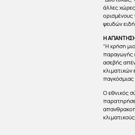
άλλες χώρες
ορισμένους 
ψευδών ειδή
Η ΑΠΑΝΤΗΣ
“Η χρήση μι
παραγωγής κ
ασεβής απέν
κλιματικών 
παγκόσμιας 
Ο εθνικός σύ
παρατηρήσει
απανθρακοπο
κλιματικούς