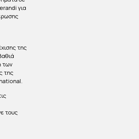
erandi για
μέρωσης
έχισης της
βαθιά
ή των
ς της
national.
τις
νε τους