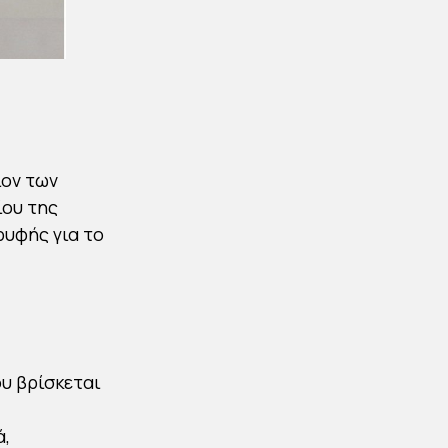
ίον των
ίου της
ρυφής για το
υ βρίσκεται
ά,