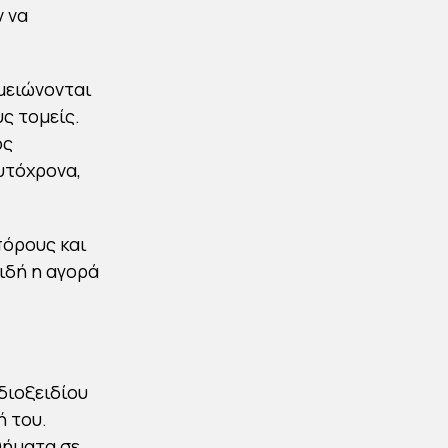
 να
 μειώνονται
ς τομείς.
ός
υτόχρονα,
πόρους και
ιδή η αγορά
διοξειδίου
ή του.
θήματα σε