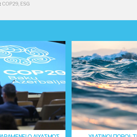
:
COP29
,
ESG
ΠΑΡΑΜΕΝΕΙ Ο ΔΙΧΑΣΜΟΣ
ΥΔΑΤΙΝΟΙ ΠΟΡΟΙ: Τ