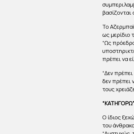
συμπεριλαμβ
βασίζονται 
Το Αζερμπαϊ
ως μερίδιο 
“Ως πρόεδρο
υποστηρικτή
πρέπει να εί
“Δεν πρέπει
δεν πρέπει 
τους χρειάζ
“ΚΑΤΗΓΟΡΩ”
Ο ίδιος ξεχ
του άνθρακα
“Δυστυχώς, 