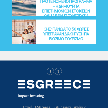
ΠΡΟΤΕΙΝΟΜΕΝΟ ΠΡΟΓΡΑΜΜΑ
– Η ΔΗΜΙΟΥΡΓΙΑ
ΕΠΙΣΤΗΜΟΝΙΚΩΝ ΣΤΟΙΧΕΙΩΝ
ΚΑΙ Η ΔΙΕΘΝΗΣ ΣΥΝΕΡΓΑΣΙΑ
OHE: ΠΑΝΩ ΑΠΟ 50 ΧΩΡΕΣ
ΥΠΕΓΡΑΨΑΝ ΔΙΑΚΗΡΥΞΗ ΓΙΑ
ΒΙΩΣΙΜΟ ΤΟΥΡΙΣΜΟ
Αρχική
ESGreece
EsGlossary
Απόψεις