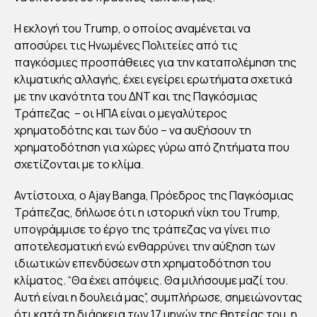
ΝΕ
Η εκλογή του Τrump, ο οποίος αναμένεται να
ΡΓΑ
αποσύρει τις Ηνωμένες Πολιτείες από τις
ΣΤ
παγκόσμιες προσπάθειες για την καταπολέμηση της
ΟΥ
κλιματικής αλλαγής, έχει εγείρει ερωτήματα σχετικά
Ν
με την ικανότητα του ΔΝΤ και της Παγκόσμιας
ΜΕ
Τράπεζας – οι ΗΠΑ είναι ο μεγαλύτερος
ΤΟ
χρηματοδότης και των δύο – να αυξήσουν τη
χρηματοδότηση για χώρες γύρω από ζητήματα που
Ν
σχετίζονται με το κλίμα.
DO
NA
Αντίστοιχα, ο Ajay Banga, Πρόεδρος της Παγκόσμιας
LD
Τράπεζας, δήλωσε ότι η ιστορική νίκη του Τrump,
TR
υπογράμμισε το έργο της τράπεζας να γίνει πιο
αποτελεσματική ενώ ενθαρρύνει την αύξηση των
UM
ιδιωτικών επενδύσεων στη χρηματοδότηση του
P
κλίματος. “Θα έχει απόψεις. Θα μιλήσουμε μαζί του.
Αυτή είναι η δουλειά μας”, συμπλήρωσε, σημειώνοντας
By
ότι κατά τη διάρκεια των 17 μηνών της θητείας του, η
admin