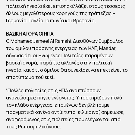
Publish
πολιτική ηγεσία έχει επίσης αλλάξει στους τέσσερις
ed
19/11/20
άλλους μεγαλύτερους χορηγούς της τράπεζας –
24
Γερμανία, Γαλλία, Ιαπωνία και Βρετανία.
ΒΑΣΙΚΗ ΑΓΟΡΑ ΟΙ ΗΠΑ
Ο Mohamed Jameel Al Ramahi, Διευθύνων Σύμβουλος
του ομίλου πράσινης ενέργειας των ΗΑΕ, Masdar,
δήλωσε ότι οι Ηνωμένες Πολιτείες παραμένουν
βασική αγορά, παρά τις αλλαγές στην πολιτική
ηγεσία, και ότι ο όμιλος θα συνεχίσει να επεκτείνει το
αποτύπωμά τού εκεί.
“Πολλές πολιτείες στις ΗΠΑ αναπτύσσουν
ανανεώσιμες πηγές ενέργειας. Υποστηρίζουν πολύ
τον κλάδο ενέργειας, επομένως δεν βλέπουμε
πραγματικά κανένα αντίκτυπο, ειλικρινά”, σημείωσε,
αναφερόμενος στις πολιτείες που ελέγχονται από
τους Ρεπουμπλικάνους.