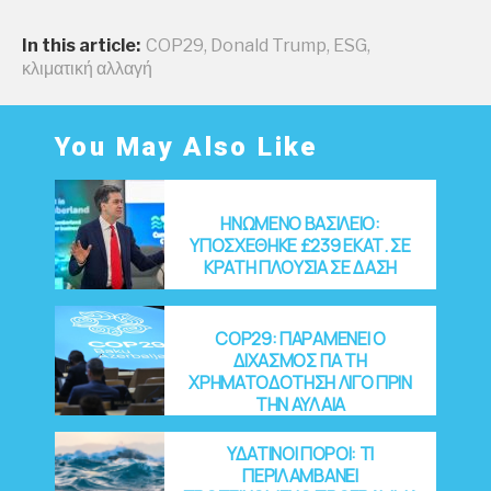
In this article:
COP29
,
Donald Trump
,
ESG
,
κλιματική αλλαγή
You May Also Like
ΗΝΩΜΕΝΟ ΒΑΣΙΛΕΙΟ:
ΥΠΟΣΧΕΘΗΚΕ £239 ΕΚΑΤ. ΣΕ
ΚΡΑΤΗ ΠΛΟΥΣΙΑ ΣΕ ΔΑΣΗ
COP29: ΠΑΡΑΜΕΝΕΙ Ο
ΔΙΧΑΣΜΟΣ ΓΙΑ ΤΗ
ΧΡΗΜΑΤΟΔΟΤΗΣΗ ΛΙΓΟ ΠΡΙΝ
ΤΗΝ ΑΥΛΑΙΑ
ΥΔΑΤΙΝΟΙ ΠΟΡΟΙ: ΤΙ
ΠΕΡΙΛΑΜΒΑΝΕΙ