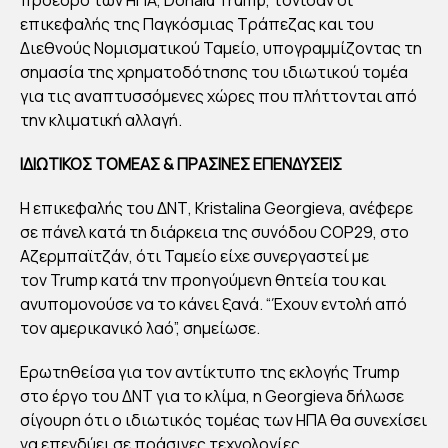
Τ –
επικεφαλής της Παγκόσμιας Τράπεζας και του
ΠΑ
Διεθνούς Νομισματικού Ταμείο, υπογραμμίζοντας τη
ΓΚ
σημασία της χρηματοδότησης του ιδιωτικού τομέα
για τις αναπτυσσόμενες χώρες που πλήττονται από
ΟΣ
την κλιματική αλλαγή.
ΜΙΑ
ΤΡ
ΙΔΙΩΤΙΚΟΣ ΤΟΜΕΑΣ & ΠΡΑΣΙΝΕΣ ΕΠΕΝΔΥΣΕΙΣ
ΑΠ
Η επικεφαλής του ΔΝΤ, Kristalina Georgieva, ανέφερε
ΕΖΑ
σε πάνελ κατά τη διάρκεια της συνόδου COP29, στο
:
Αζερμπαϊτζάν, ότι Ταμείο είχε συνεργαστεί με
ΔΕ
τον Trump κατά την προηγούμενη θητεία του και
ΣΜ
ανυπομονούσε να το κάνει ξανά. “Έχουν εντολή από
ΕΥ
τον αμερικανικό λαό”, σημείωσε.
ΟΝ
Ερωτηθείσα για τον αντίκτυπο της εκλογής Trump
ΤΑΙ
στο έργο του ΔΝΤ για το κλίμα, η Georgieva δήλωσε
ΝΑ
σίγουρη ότι ο ιδιωτικός τομέας των ΗΠΑ θα συνεχίσει
ΣΥ
να επενδύει σε πράσινες τεχνολογίες.