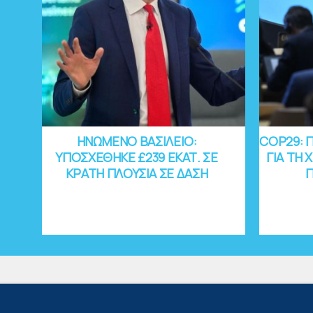
ΗΝΩΜΕΝΟ ΒΑΣΙΛΕΙΟ:
COP29: 
ΥΠΟΣΧΕΘΗΚΕ £239 ΕΚΑΤ. ΣΕ
ΓΙΑ ΤΗ
ΚΡΑΤΗ ΠΛΟΥΣΙΑ ΣΕ ΔΑΣΗ
Π