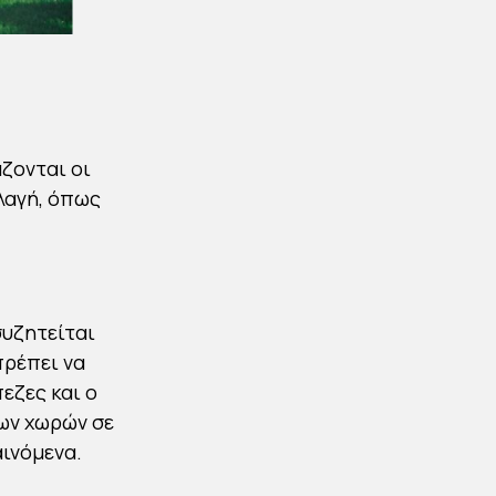
άζονται οι
λαγή, όπως
συζητείται
πρέπει να
εζες και ο
ων χωρών σε
αινόμενα.