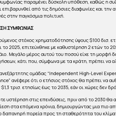
συμφωνίας παραμένει δύσκολη υπόθεση, καθώς η συ
ει επιβαρυνθεί από τις δημόσιες διαφωνίες και την 
αγές στην παγκόσμια πολιτική.
ΗΣΗ ΣΥΜΦΩΝΙΑΣ
ύμενος στόχος χρηματοδότησης ύψους $100 δισ. ετ
ι το 2025, επιτεύχθηκε με καθυστέρηση 2 ετών το 20
ιο. Μεγάλο μέρος αυτού του ποσού είχε τη μορφή δ
γήσεων, κάτι που, σύμφωνα με τα κράτη, πρέπει να α
ανεξάρτητης ομάδας “Independent High-Level Exper
ance” ανέφερε ότι ο ετήσιος στόχος θα πρέπει να αυ
$1,3 τρισ. ετησίως έως το 2035, εάν οι χώρες δεν δ
ε υστέρηση στις επενδύσεις, πριν από το 2030 θα 
εση στα επόμενα χρόνια, δημιουργώντας μια πιο απ
ο δαπανηρή πορεία προς τη σταθερότητα του κλίματ