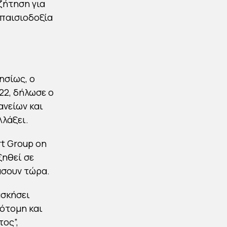
ζήτηση για
απαισιοδοξία
ησίως, ο
22, δήλωσε ο
ανείων και
λλάξει.
t Group on
ξηθεί σε
ράσουν τώρα.
ασκήσει
ότομη και
ος”,