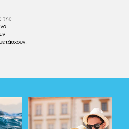
ς της
 να
υν
μετάσχουν.