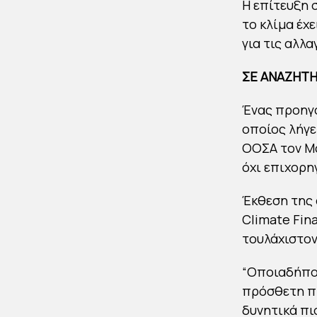
Η επίτευξη 
το κλίμα έχ
για τις αλλ
ΣΕ ΑΝΑΖΗΤ
Ένας προηγο
οποίος λήγε
ΟΟΣΑ τον Μά
όχι επιχορη
Έκθεση της 
Climate Fin
τουλάχιστον 
“Οποιαδήποτ
πρόσθετη πί
δυνητικά πι