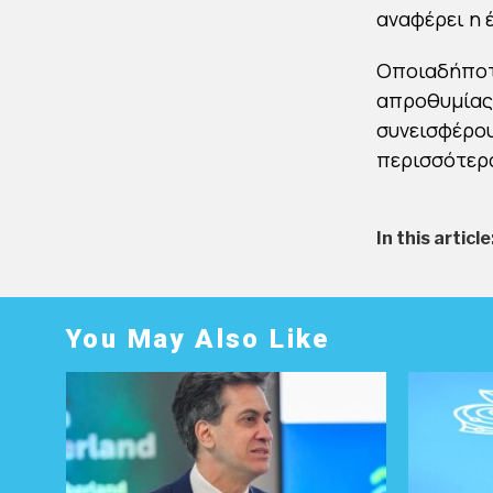
αναφέρει η 
Οποιαδήποτε
απροθυμίας 
συνεισφέρου
περισσότερα
In this article
You May Also Like