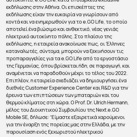
NE
εκδήλωσης στην Αθήνα. Οι επισκέπτες της
XT.
εκδήλωσης είχαν την ευκαιρία να γνωρίσουν από
E.G
κοντά και να ενημερωθούν για το e.GO Life, το οποίο
αποτελεί ένα βιώσιμο και ανθεκτικό, νέας γενιάς
O
ηλεκτρικό αυτοκίνητο πόλης. Στο πλαίσιο της
MO
εκδήλωσης, η εταιρεία ανακοίνωσε πως, οι Έλληνες
BIL
καταναλωτές, σύντομα, μπορούν να ξεκινήσουν τις
E
προπαραγγελίες για τα e.GO Life από το εργοστάσιο
SE
της Γερμανίας, όπου βρίσκεται ήδη, σε παραγωγή, και
ΠΑ
αναμένεται να παραδοθούν μέχρι το τέλος του 2022.
Επιπλέον, η εταιρεία σχεδιάζει να δημιουργήσει ένα
ΡΟ
διεθνές Customer Experience Center και R&D για την
ΥΣΙ
έρευνα των επιπτώσεων των μπαταριών και του
ΑΣ
θερμού κλίματος στη χώρα. Ο Prof. Dr. Ulrich Hermann,
Ε
μέλος του Διοικητικού Συμβουλίου της Next.e.GO
ΤΟ
Mobile SE, δήλωσε: “Είμαστε εξαιρετικά χαρούμενοι
ΗΛ
για την έναρξη της πορείας μας στην Ελλάδα, με την
παρουσίαση ενός ξεχωριστού ηλεκτρικού
ΕΚ