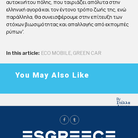
αυτοκινήτου πόλης, που ταιριάζει απόλυτα στην
ΤΡΙ
ελληνική αγορά και τον έντονο τρόπο ζωής της, ενώ
ΚΟ
παράλληλα, θα συνεισφέρουμε στην επίτευξη των
ΑΥΤ
στόχων βιωσιμότητας και απαλλαγής από εκπομπές
ΟΚΙ
ρύπων”.
ΝΗ
ΤΟ
In this article:
ECO MOBILE
,
GREEN CAR
E.G
O
LIF
You May Also Like
E
By
Στέλλα
Αυγου
στάκη
Publish
ed
07/10/2
021