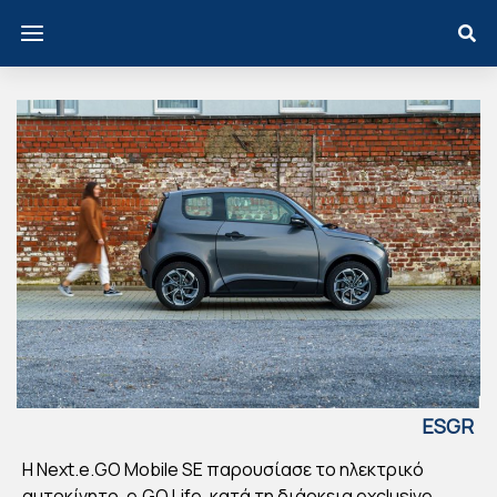
ESGR
EECE
Η Next.e.GO Mobile SE παρουσίασε το ηλεκτρικό
H
αυτοκίνητο, e.GO Life, κατά τη διάρκεια exclusive