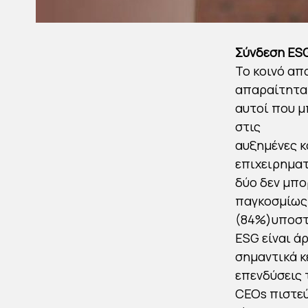
Σύνδεση ESG
Το κοινό απ
απαραίτητα 
αυτοί που μ
στις
αυξημένες κ
επιχειρηματ
δύο δεν μπο
παγκοσμίως 
(84%)υποστη
ESG είναι ά
σημαντικά κε
επενδύσεις 
CEOs πιστεύ