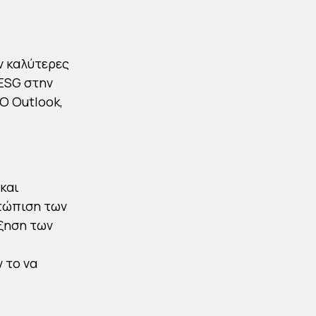
ν καλύτερες
ESG στην
O Outlook,
και
τώπιση των
ύξηση των
 το να