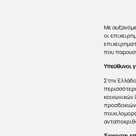
Με αυξανόμε
οι επιχειρη
επιχειρηματ
που παρουσ
Υπεύθυνοι γ
Στην Ελλάδα
περισσότερ
κοινωνικών 
προσδοκιών 
ποικιλομορφ
ανταποκριθο
Έρχονται επ