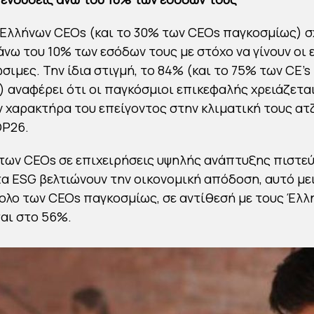
Ελλήνων CEOs (και το 30% των CEOs παγκοσμίως) σ
άνω του 10% των εσόδων τους με στόχο να γίνουν οι 
σιμες. Την ίδια στιγμή, το 84% (και το 75% των CE’s
 αναφέρει ότι οι παγκόσμιοι επικεφαλής χρειάζεται
ν χαρακτήρα του επείγοντος στην κλιματική τους ατ
OP26.
των CEOs σε επιχειρήσεις υψηλής ανάπτυξης πιστεύ
 ESG βελτιώνουν την οικονομική απόδοση, αυτό με
ολο των CEOs παγκοσμίως, σε αντίθεσή με τους Έλλ
αι στο 56%.