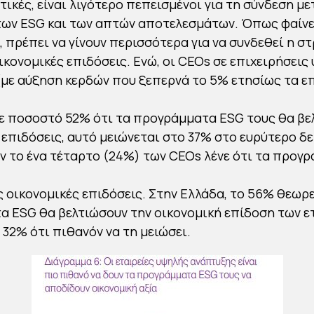
τικές, είναι λιγότερο πεπεισμένοι για τη σύνδεση μ
ων ESG και των απτών αποτελεσμάτων. Όπως φαίνετ
, πρέπει να γίνουν περισσότερα για να συνδεθεί η σ
οικονομικές επιδόσεις. Ενώ, οι CEOs σε επιχειρήσεις
με αύξηση κερδών που ξεπερνά το 5% ετησίως τα ε
ε ποσοστό 52% ότι τα προγράμματα ESG τους θα βε
 επιδόσεις, αυτό μειώνεται στο 37% στο ευρύτερο δ
ν το ένα τέταρτο (24%) των CEOs λένε ότι τα προγ
ς οικονομικές επιδόσεις. Στην Ελλάδα, το 56% θεωρε
 ΕSG θα βελτιώσουν την οικονομική επίδοση των ε
 32% ότι πιθανόν να τη μειώσει.