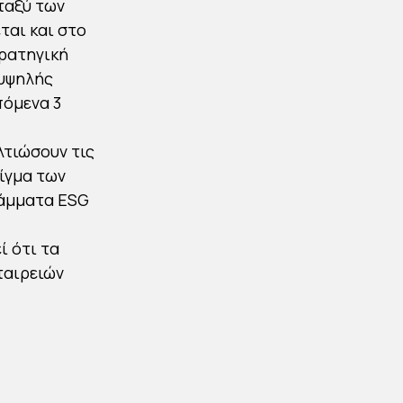
εταξύ των
αι και στο
τρατηγική
 υψηλής
πόμενα 3
λτιώσουν τις
είγμα των
ράμματα ESG
ί ότι τα
ταιρειών