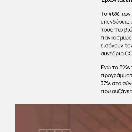
Το 46% των 
επενδύσεις 
τους πιο βιώ
παγκοσμίως)
εισάγουν το
συνέδριο C
Ενώ το 52% 
προγράμματα
37% στο σύν
που αυξάνετ