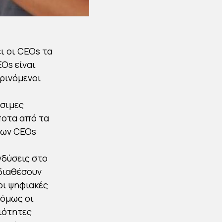
ι οι CEOs τα
Os είναι
ρινόμενοι
ώσιμες
ποτα από τα
 των CEOs
νδύσεις στο
 διαθέσουν
 οι ψηφιακές
 όμως οι
ιότητες