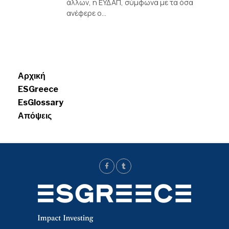
άλλων, η ΕΥΔΑΠ, σύμφωνα με τα όσα
ανέφερε ο...
Menui
Αρχική
ESGreece
EsGlossary
Απόψεις