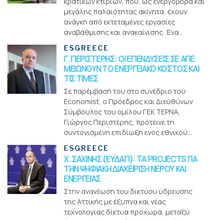
κρατικών κτιρίων, που, ως ενεργοβόρα και
μεγάλης παλαιότητας ακίνητα, έχουν
ανάγκη από εκτεταμένες εργασίες
αναβάθμισης και ανακαίνισης. Ένα...
ESGREECE
Γ. ΠΕΡΙΣΤΕΡΗΣ: ΟΙ ΕΠΕΝΔΥΣΕΙΣ ΣΕ ΑΠΕ
ΜΕΙΩΝΟΥΝ ΤΟ ΕΝΕΡΓΕΙΑΚΟ ΚΟΣΤΟΣ ΚΑΙ
ΤΙΣ ΤΙΜΕΣ
Σε παρέμβασή του στο συνέδριο του
Economist, ο Πρόεδρος και Διευθύνων
Σύμβουλος του oμίλου ΓΕΚ ΤΕΡΝΑ,
Γιώργος Περιστέρης, πρότεινε τη
συντονισμένη επιδίωξη ενός εθνικού...
ESGREECE
Χ. ΣΑΧΙΝΗΣ (ΕΥΔΑΠ): ΤΑ PROJECTS ΓΙΑ
ΤΗΝ ΨΗΦΙΑΚΗ ΔΙΑΧΕΙΡΙΣΗ ΝΕΡΟΥ ΚΑΙ
ΕΝΕΡΓΕΙΑΣ
Στην ανανέωση του δικτύου ύδρευσης
της Αττικής με έξυπνα και νέας
τεχνολογίας δίκτυα προχωρά, μεταξύ