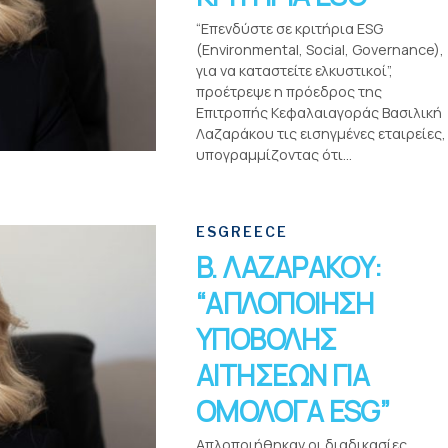
“Επενδύστε σε κριτήρια ESG
(Environmental, Social, Governance),
για να καταστείτε ελκυστικοί”,
προέτρεψε η πρόεδρος της
Επιτροπής Κεφαλαιαγοράς Βασιλική
Λαζαράκου τις εισηγμένες εταιρείες,
υπογραμμίζοντας ότι...
ESGREECE
B. ΛΑΖΑΡΑΚΟΥ:
“ΑΠΛΟΠΟΙΗΣΗ
ΥΠΟΒΟΛΗΣ
ΑΙΤΗΣΕΩΝ ΓΙΑ
ΟΜΟΛΟΓΑ ESG”
Απλοποιήθηκαν οι διαδικασίες