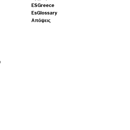
ESGreece
EsGlossary
Απόψεις
α