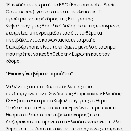
ΛΑ
“Επενδύστε σε κριτήρια ESG (Environmental, Social,
Governance), για να καταστείτε ελκυστικοί”,
ΖΑ
προέτρεψε η πρόεδρος της Επιτροπής
ΡΑ
Κεφαλαιαγοράς Βασιλική Λαζαράκου τις εισηγμένες
ΚΟ
εταιρείες, υπογραμμίζοντας ότι τα θέματα
Υ
περιβάλλοντος, κοινωνίας και εταιρικής
ΓΙΑ
διακυβέρνησης είναι το επόμενο μεγάλο στοίχημα
ΕΙΣ
που πρέπει να κερδηθεί στην Ευρώπη και στον
κόσμο.
ΗΓ
ΜΕ
“Έχουν γίνει βήματα προόδου”
ΝΕ
Σ:
Μιλώντας από το βήμα εκδήλωσης που
συνδιοργάνωσαν ο Σύνδεσμος Βιομηχανιών Ελλάδας
“ΕΠ
(ΣΒΕ) και η Επιτροπή Κεφαλαιαγοράς με θέμα
ΕΝ
“Συζήτηση επί θεμάτων εισηγμένων εταιρειών και
ΔΥΣ
θεσμικό πλαίσιο της κεφαλαιαγοράς”, η κα.
ΤΕ
Λαζαράκου επισήμανε ότι η Ελλάδα έχει κάνει πολλά
ΣΕ
βήματα προόδου και κάλεσε τις εισηγμένες εταιρείες