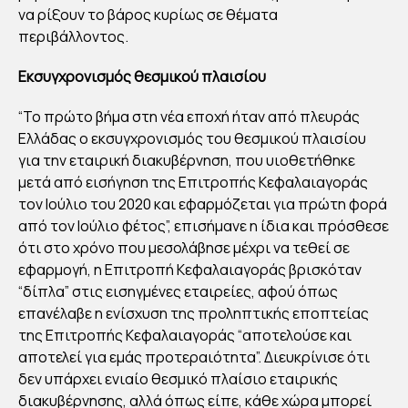
ΚΡΙ
να ρίξουν το βάρος κυρίως σε θέματα
περιβάλλοντος.
ΤΗ
ΡΙΑ
Εκσυγχρονισμός θεσμικού πλαισίου
ES
G”
“Το πρώτο βήμα στη νέα εποχή ήταν από πλευράς
Ελλάδας ο εκσυγχρονισμός του θεσμικού πλαισίου
για την εταιρική διακυβέρνηση, που υιοθετήθηκε
By
Στέλλα
μετά από εισήγηση της Επιτροπής Κεφαλαιαγοράς
Αυγου
στάκη
τον Ιούλιο του 2020 και εφαρμόζεται για πρώτη φορά
Publish
από τον Ιούλιο φέτος”, επισήμανε η ίδια και πρόσθεσε
ed
22/11/20
ότι στο χρόνο που μεσολάβησε μέχρι να τεθεί σε
21
εφαρμογή, η Επιτροπή Κεφαλαιαγοράς βρισκόταν
“δίπλα” στις εισηγμένες εταιρείες, αφού όπως
επανέλαβε η ενίσχυση της προληπτικής εποπτείας
της Επιτροπής Κεφαλαιαγοράς “αποτελούσε και
αποτελεί για εμάς προτεραιότητα”. Διευκρίνισε ότι
δεν υπάρχει ενιαίο θεσμικό πλαίσιο εταιρικής
διακυβέρνησης, αλλά όπως είπε, κάθε χώρα μπορεί