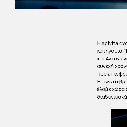
Η Apivita α
κατηγορία “
και Ανταγων
συνεχή χρον
που επισφρα
Η τελετή βρ
έλαβε χώρα 
διαδικτυακά