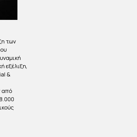
ξη των
έου
δυναμική
ή εξέλιξη,
al &
ν από
8.000
ικούς