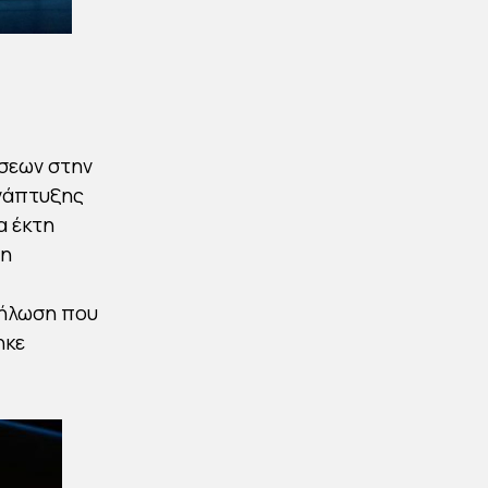
ήσεων στην
Ανάπτυξης
α έκτη
ση
δήλωση που
ηκε