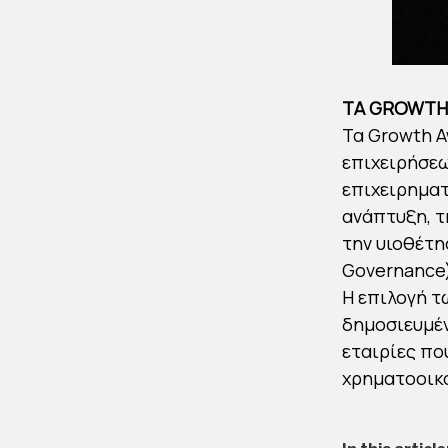
ΤΑ GROWTH
Τα Growth A
επιχειρήσεω
επιχειρηματ
ανάπτυξη, τ
την υιοθέτη
Governance)
Η επιλογή τ
δημοσιευμέν
εταιρίες πο
χρηματοοικο