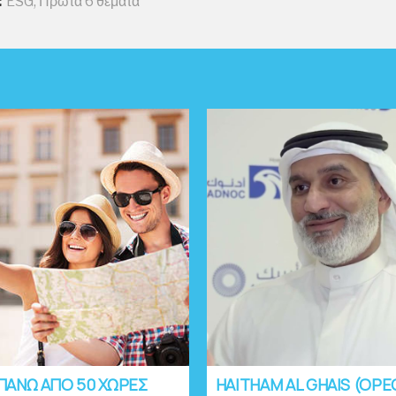
:
ESG
,
Πρώτα 6 θέματα
ΠΑΝΩ ΑΠΟ 50 ΧΩΡΕΣ
HAITHAM AL GHAIS (OPE