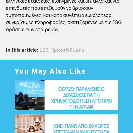
ελληνικές εταιρείες, εισηγμένες και μη, αλλά και για
ΡΜ
επενδυτές που επιθυμούν να βρίσκουν
Α
τυποποιημένες, και κατά συνέπεια ευκολότερα
ΣΥΛ
συγκρίσιμες πληροφορίες, σχετιζόμενες με τις ESG
ΛΟ
δράσεις των εταιρειών.
ΓΗ
Σ
In this article:
ESG
,
Πρώτα 6 θέματα
ES
G
ΠΛ
You May Also Like
ΗΡ
ΟΦ
COP29: ΠΑΡΑΜΕΝΕΙ Ο
ΟΡΙ
ΔΙΧΑΣΜΟΣ ΓΙΑ ΤΗ
ΧΡΗΜΑΤΟΔΟΤΗΣΗ ΛΙΓΟ ΠΡΙΝ
ΩΝ
ΤΗΝ ΑΥΛΑΙΑ
By
Στέλλα
OHE: ΠΑΝΩ ΑΠΟ 50 ΧΩΡΕΣ
Αυγου
στάκη
ΥΠΕΓΡΑΨΑΝ ΔΙΑΚΗΡΥΞΗ ΓΙΑ