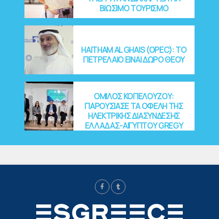
Publish
ΒΙΩΣΙΜΟ ΤΟΥΡΙΣΜΟ
ed
21/07/2
023
HAITHAM AL GHAIS (OPEC): ΤΟ
ΠΕΤΡΕΛΑΙΟ ΕΙΝΑΙ ΔΩΡΟ ΘΕΟΥ
ΟΜΙΛΟΣ ΚΟΠΕΛΟΥΖΟΥ:
ΠΑΡΟΥΣΙΑΣΕ ΤΑ ΟΦΕΛΗ ΤΗΣ
ΗΛΕΚΤΡΙΚΗΣ ΔΙΑΣΥΝΔΕΣΗΣ
ΕΛΛΑΔΑΣ-ΑΙΓΥΠΤΟΥ GREGY