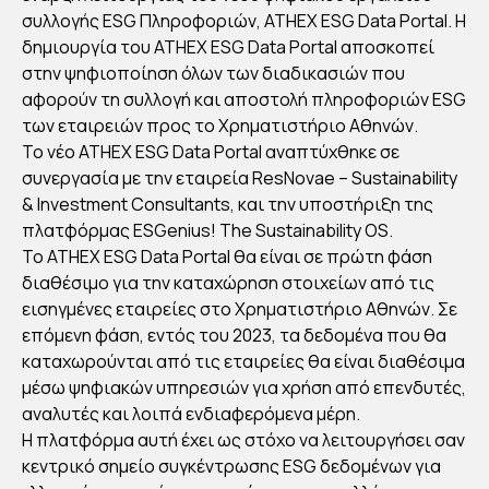
ΗΜ
συλλογής ESG Πληροφοριών, ATHEX ESG Data Portal. Η
ΑΤΙ
δημιουργία του ATHEX ESG Data Portal αποσκοπεί
ΣΤ
στην ψηφιοποίηση όλων των διαδικασιών που
αφορούν τη συλλογή και αποστολή πληροφοριών ESG
ΗΡΙ
των εταιρειών προς το Χρηματιστήριο Αθηνών.
Ο
Το νέο ATHEX ESG Data Portal αναπτύχθηκε σε
ΑΘ
συνεργασία με την εταιρεία ResNovae – Sustainability
ΗΝ
& Investment Consultants, και την υποστήριξη της
ΩΝ:
πλατφόρμας ESGenius! The Sustainability OS.
ΝΕ
Το ATHEX ESG Data Portal θα είναι σε πρώτη φάση
διαθέσιμο για την καταχώρηση στοιχείων από τις
Α
εισηγμένες εταιρείες στο Χρηματιστήριο Αθηνών. Σε
ΨΗ
επόμενη φάση, εντός του 2023, τα δεδομένα που θα
ΦΙΑ
καταχωρούνται από τις εταιρείες θα είναι διαθέσιμα
ΚΗ
μέσω ψηφιακών υπηρεσιών για χρήση από επενδυτές,
ΠΛ
αναλυτές και λοιπά ενδιαφερόμενα μέρη.
ΑΤ
Η πλατφόρμα αυτή έχει ως στόχο να λειτουργήσει σαν
κεντρικό σημείο συγκέντρωσης ESG δεδομένων για
ΦΟ