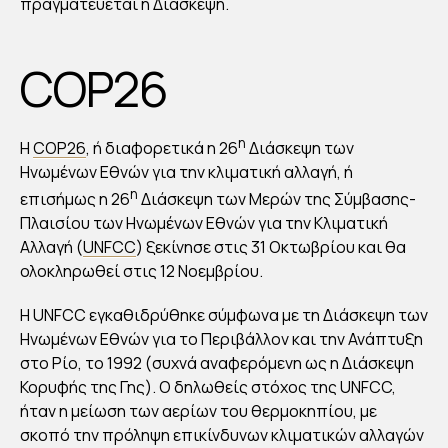
6
πραγματεύεται η Διάσκεψη.
GL
OS
COP26
SA
RY:
ΓΝ
η
Η
COP26
, ή διαφορετικά η 26
Διάσκεψη των
ΩΡΙ
Ηνωμένων Εθνών για την κλιματική αλλαγή, ή
ΣΤ
η
επισήμως η 26
Διάσκεψη των Μερών της Σύμβασης-
Ε
Πλαισίου των Ηνωμένων Εθνών για την Κλιματική
Αλλαγή (
UNFCC
) ξεκίνησε στις 31 Οκτωβρίου και θα
ΚΑ
ολοκληρωθεί στις 12 Νοεμβρίου.
ΛΥΤ
ΕΡ
Η UNFCC εγκαθιδρύθηκε σύμφωνα με τη Διάσκεψη των
Α
Ηνωμένων Εθνών για το Περιβάλλον και την Ανάπτυξη
ΤΟ
στο Ρίο, το 1992 (συχνά αναφερόμενη ως η Διάσκεψη
Κορυφής της Γης). Ο δηλωθείς στόχος της UNFCC,
ΥΣ
ήταν η μείωση των αερίων του θερμοκηπίου, με
ΟΡ
σκοπό την πρόληψη επικίνδυνων κλιματικών αλλαγών