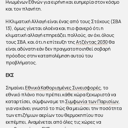
Ηνωμένων Εθνών για ειρήνη και ευημερία στον κόσμο
και τον πλανήτη.
Η Κλιματική Αλλαγή είναι ένας από τους Στόχους (ΣΒΑ
13), όμως γίνεται ολοένα και πιο φανερό ότι η
κλιματική αλλαγή επηρεάζει πολλούς, αν όχι όλους
τους ΣΒΑ, και ότι η επίτευξη της
Ατζέντας 2030
θα
είναι αδύνατη εάν δεν πραγματοποιηθεί σοβαρή
πρόοδος στην καταπολέμηση αυτού του
προβλήματος.
ΕΚΣ
Σημαίνει
Εθνικά Καθορισμένες Συνεισφορές
, το
εθνικό πλάνο που πρέπει κάθε χώρα ξεχωριστά να
καταρτίσει, σύμφωνα με τη
Συμφωνία των Παρισίων
,
για να κάνει γνωστό το πώς θα μειώσει την ποσότητα
των επιζήμιων αερίων του θερμοκηπίου που
εκπέμπει. Αναμένεται από όλες τις χώρες να