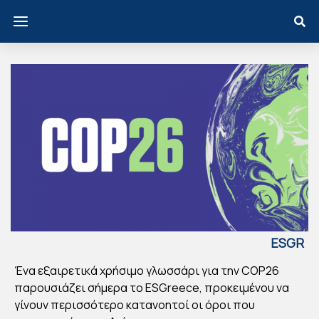
ESGR
EECE
Ένα εξαιρετικά χρήσιμο γλωσσάρι για την COP26
CO
παρουσιάζει σήμερα το ESGreece, προκειμένου να
P2
γίνουν περισσότερο κατανοητοί οι όροι που