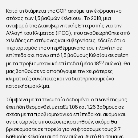
Κατά τη διάρκεια της COP, ακούμε την έκφραση «ο
στόχος των 1,5 βαθμών Κελσίου». Το 2018, μια
αναφορά της Διακυβερνητικής Επιτροπής για την
Αλλαγή του Κλίματος (
IPCC
), που αναθεωρήθηκε από
χιλιάδες επιστήμονες και κυβερνήσεις, έδειξε ότι ο
περιορισμός της υπερθέρμανσης του πλανήτη σε
επίπεδα όχι πάνω από 1,5 βαθμούς Κελσίου σε σχέση
ου
με τα προβιομηχανικά επίπεδα (μέσα 18
αιώνα), θα
μας βοηθούσε να αποφύγουμε την χειρότερες
κλιματικές συνέπειες και να διατηρήσουμε ένα
κατοικήσιμο κλίμα.
Σύμφωνα με τα τελευταία δεδομένα, ο πλανήτης μας
έχει ήδη θερμανθεί μεταξύ 1.06 και 1.26 βαθμούς σε
σχέση με τα προβιομηχανικά επίπεδα και ακόμα και
αν οι τωρινές υποσχέσεις κρατηθούν, ακόμα θα
βρισκόμαστε σε πορεία για να φτάσουμε τους 2,7
βαθμούς Κελσίου αυτό τον αιώνα. Αυτό θα σήμαινε