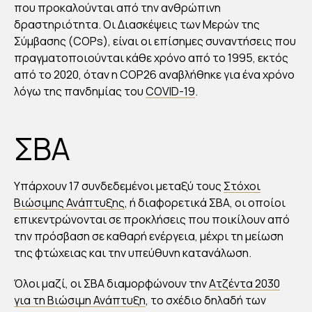
ΟΥ
που προκαλούνται από την ανθρώπινη
Σ
δραστηριότητα. Οι Διασκέψεις των Μερών της
ΤΗ
Σύμβασης (COPs), είναι οι επίσημες συναντήσεις που
Σ
πραγματοποιούνται κάθε χρόνο από το 1995, εκτός
από το 2020, όταν η COP26 αναβλήθηκε για ένα χρόνο
ΔΙΑ
λόγω της πανδημίας του
COVID-19
.
ΣΚ
ΕΨ
ΗΣ
ΣΒΑ
By
Στέλλα
Υπάρχουν 17 συνδεδεμένοι μεταξύ τους
Στόχοι
Αυγου
στάκη
Βιώσιμης Ανάπτυξης
, ή διαφορετικά ΣΒΑ, οι οποίοι
Publish
επικεντρώνονται σε προκλήσεις που ποικίλουν από
ed
08/11/2
την πρόσβαση σε καθαρή ενέργεια, μέχρι τη μείωση
021
της φτώχειας και την υπεύθυνη κατανάλωση.
Όλοι μαζί, οι ΣΒΑ διαμορφώνουν την
Ατζέντα 2030
για τη Βιώσιμη Ανάπτυξη
, το σχέδιο δηλαδή των