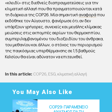
«κλειδί» στις διεθνείς διαπραγματεύσεις για την
κλιματική αλλαγή που θα πραγματοποιούνται κατά
τη διάρκεια της COP26. Μία σημαντική
αναφορά
που
εκδόθηκε τον Αύγουστο, φανέρωσε ότι αν δεν
υπάρξουν γρήγορες, συνεχείς και μεγάλης κλίμακας
μειώσεις στις εκπομπές αερίων του θερμοκηπίου,
συμπεριλαμβανομένου του διοξειδίου του άνθρακα,
του μεθανίου και άλλων, ο στόχος του περιορισμού
της παγκόσμιας υπερθέρμανσης σε 1,5 βαθμούς
Κελσίου θα είναι αδύνατον να επιτευχθεί.
In this article:
COP26
,
ESG
,
κλιματική αλλαγή
You May Also Like
COP29: ΠΑΡΑΜΕΝΕΙ Ο
ΔΙΧΑΣΜΟΣ ΓΙΑ ΤΗ