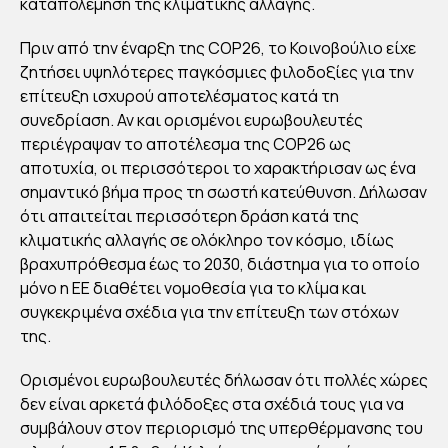
καταπολέμηση της κλιματικής αλλαγής.
ΣΚ
ΩΒ
Πριν από την έναρξη της COP26, το Κοινοβούλιο είχε
ΗΣ
ζητήσει υψηλότερες παγκόσμιες φιλοδοξίες για την
επίτευξη ισχυρού αποτελέσματος κατά τη
ΓΙΑ
συνεδρίαση. Αν και ορισμένοι ευρωβουλευτές
ΤΟ
περιέγραψαν το αποτέλεσμα της COP26 ως
ΚΛΙ
αποτυχία, οι περισσότεροι το χαρακτήρισαν ως ένα
ΜΑ
σημαντικό βήμα προς τη σωστή κατεύθυνση. Δήλωσαν
ότι απαιτείται περισσότερη δράση κατά της
κλιματικής αλλαγής σε ολόκληρο τον κόσμο, ιδίως
By
Στέλλα
βραχυπρόθεσμα έως το 2030, διάστημα για το οποίο
Αυγου
στάκη
μόνο η ΕΕ διαθέτει νομοθεσία για το κλίμα και
Publish
ed
συγκεκριμένα σχέδια για την επίτευξη των στόχων
29/11/20
21
της.
Ορισμένοι ευρωβουλευτές δήλωσαν ότι πολλές χώρες
δεν είναι αρκετά φιλόδοξες στα σχέδιά τους για να
συμβάλουν στον περιορισμό της υπερθέρμανσης του