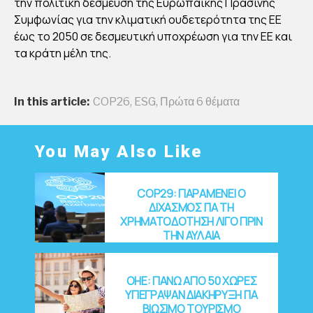
την πολιτική δέσμευση της Ευρωπαϊκής Πράσινης
Συμφωνίας για την κλιματική ουδετερότητα της ΕΕ
έως το 2050 σε δεσμευτική υποχρέωση για την ΕΕ και
τα κράτη μέλη της.
In this article:
COP26
,
ESG
,
Πρώτα 6 θέματα
You May Also Like
COP29: ΠΑΡΑΜΕΝΕΙ Ο
ΔΙΧΑΣΜΟΣ ΓΙΑ ΤΗ
ΧΡΗΜΑΤΟΔΟΤΗΣΗ ΛΙΓΟ ΠΡΙΝ
ΤΗΝ ΑΥΛΑΙΑ
OHE: ΠΑΝΩ ΑΠΟ 50 ΧΩΡΕΣ
ΥΠΕΓΡΑΨΑΝ ΔΙΑΚΗΡΥΞΗ ΓΙΑ
ΒΙΩΣΙΜΟ ΤΟΥΡΙΣΜΟ