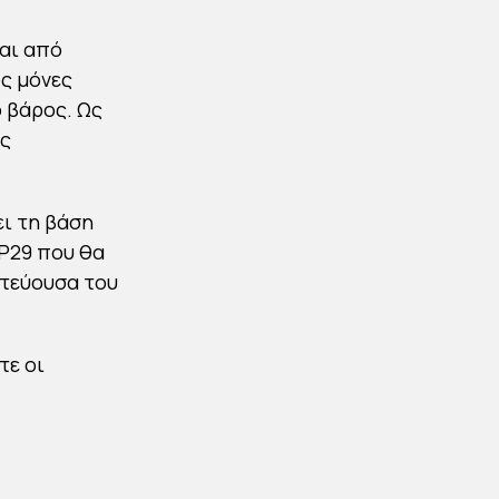
αι από
ος μόνες
ο βάρος. Ως
ας
ει τη βάση
P29 που θα
τεύουσα του
τε οι