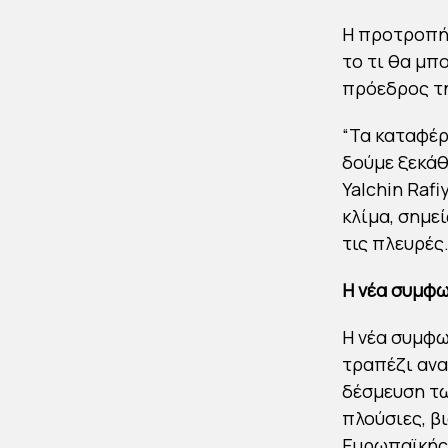
Η προτροπή 
το τι θα μπ
πρόεδρος τη
“Τα καταφέρ
δούμε ξεκάθ
Yalchin Raf
κλίμα, σημε
τις πλευρές
Η νέα συμφω
Η νέα συμφω
τραπέζι ανα
δέσμευση τω
πλούσιες, β
Ευρωπαϊκής 