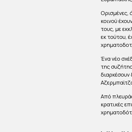
Ορισμένες, 
κοινού έχου
τους, με εκ
εκ τούτου, 
χρηματοδοτ
Ένα νέο σχέ
της συζήτησ
διαρκέσουν
Αζερμπαϊτζ
Από πλευράς
κρατικές επ
χρηματοδότη