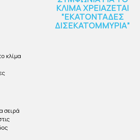
ΚΛΙΜΑ ΧΡΕΙΑΖΕΤΑΙ
“ΕΚΑΤΟΝΤΑΔΕΣ
ΔΙΣΕΚΑΤΟΜΜΥΡΙΑ”
By
Νεκτάριος Νώτης
Published
01/10/2024
το κλίμα
ες
α σειρά
στις
δος