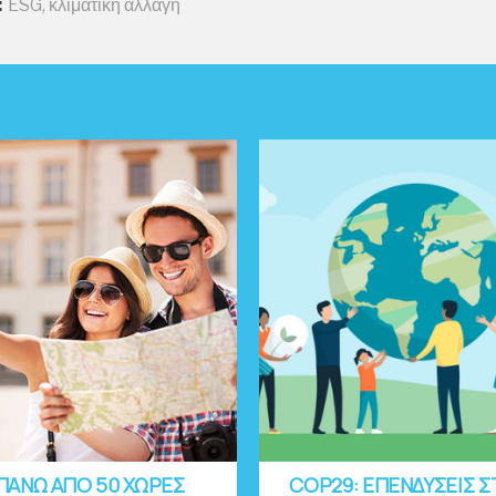
:
ESG
,
κλιματική αλλαγή
ΠΑΝΩ ΑΠΟ 50 ΧΩΡΕΣ
COP29: EΠΕΝΔΥΣΕΙΣ 