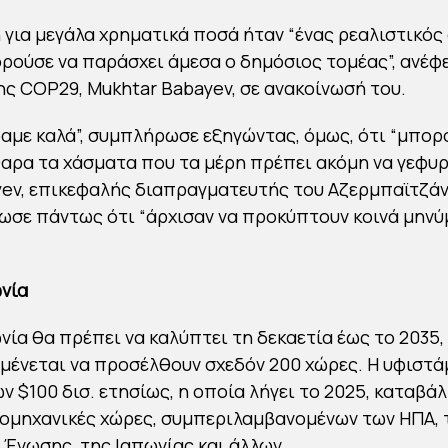
για μεγάλα χρηματικά ποσά ήταν “ένας ρεαλιστικός 
ορούσε να παράσχει άμεσα ο δημόσιος τομέας”, ανέφ
ς COP29, Mukhtar Babayev, σε ανακοίνωσή του.
αμε καλά”, συμπλήρωσε εξηγώντας, όμως, ότι “μπορ
αρα τα χάσματα που τα μέρη πρέπει ακόμη να γεφυρ
iyev, επικεφαλής διαπραγματευτής του Αζερμπαϊτζάν
ίωσε πάντως ότι “άρχισαν να προκύπτουν κοινά μην
.
νία
νία θα πρέπει να καλύπτει τη δεκαετία έως το 2035,
μένεται να προσέλθουν σχεδόν 200 χώρες. Η υφιστά
ν $100 δισ. ετησίως, η οποία λήγει το 2025, καταβά
ιομηχανικές χώρες, συμπεριλαμβανομένων των ΗΠΑ, 
Ένωσης, της Ιαπωνίας και άλλων.