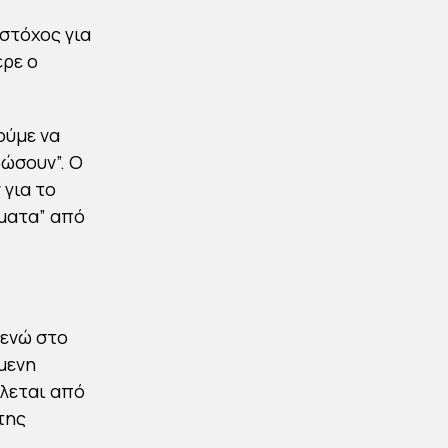
στόχος για
ερε ο
ούμε να
ώσουν”. Ο
 για το
ύματα” από
 ενώ στο
μενη
λλεται από
της