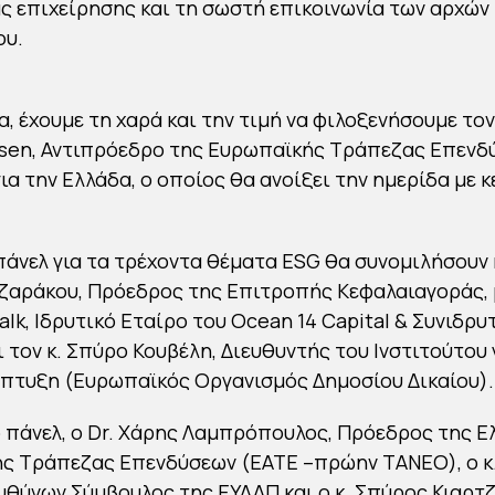
ας επιχείρησης και τη σωστή επικοινωνία των αρχών 
ου.
, έχουμε τη χαρά και την τιμή να φιλοξενήσουμε τον 
sen, Αντιπρόεδρο της Ευρωπαϊκής Τράπεζας Επενδ
ια την Ελλάδα, ο οποίος θα ανοίξει την ημερίδα με κ
άνελ για τα τρέχοντα θέματα ESG θα συνομιλήσουν 
ζαράκου, Πρόεδρος της Επιτροπής Κεφαλαιαγοράς, μ
alk, Ιδρυτικό Εταίρο του Ocean 14 Capital & Συνιδρυ
ι τον κ. Σπύρο Κουβέλη, Διευθυντής του Ινστιτούτου 
πτυξη (Ευρωπαϊκός Οργανισμός Δημοσίου Δικαίου).
 πάνελ, ο Dr. Χάρης Λαμπρόπουλος, Πρόεδρος της Ε
ς Τράπεζας Επενδύσεων (ΕΑΤΕ –πρώην ΤΑΝΕΟ), ο κ
ευθύνων Σύμβουλος της ΕΥΔΑΠ και ο κ. Σπύρος Κιαρτζ