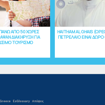
ΠΑΝΩ ΑΠΟ 50 ΧΩΡΕΣ
HAITHAM AL GHAIS (OPE
ΑΨΑΝ ΔΙΑΚΗΡΥΞΗ ΓΙΑ
ΠΕΤΡΕΛΑΙΟ ΕΙΝΑΙ ΔΩΡΟ
ΩΣΙΜΟ ΤΟΥΡΙΣΜΟ
Greece
EsGlossary
Απόψεις