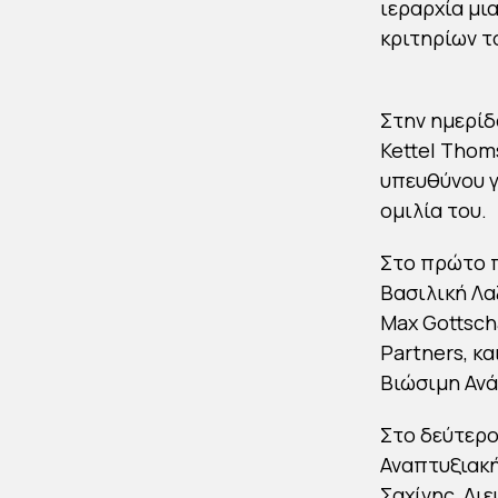
ιεραρχία μι
κριτηρίων τ
Στην ημερίδα
Kettel Thom
υπευθύνου γ
ομιλία του.
Στο πρώτο π
Βασιλική Λα
Max Gottsch
Partners, κα
Βιώσιμη Ανά
Στο δεύτερο
Αναπτυξιακή
Σαχίνης, Δι