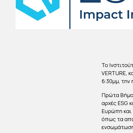
Το Ινστιτούτ
VERTURE, κα
6:30μμ, την
Πρώτα Βήματα
αρχές ESG κ
Ευρώπη και 
όπως τα απα
ενσωμάτωση 