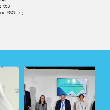
ς του
ου ESG, τις