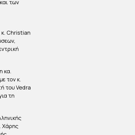
και των
κ. Christian
ύσεων,
εντρική
η κα.
ε τον κ.
τή του Vedra
για τη
λληνικής
. Χάρης
ής,