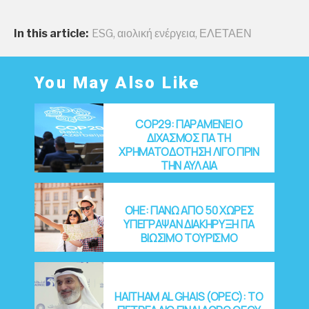
In this article:
ESG
,
αιολική ενέργεια
,
ΕΛΕΤΑΕΝ
You May Also Like
COP29: ΠΑΡΑΜΕΝΕΙ Ο
ΔΙΧΑΣΜΟΣ ΓΙΑ ΤΗ
ΧΡΗΜΑΤΟΔΟΤΗΣΗ ΛΙΓΟ ΠΡΙΝ
ΤΗΝ ΑΥΛΑΙΑ
OHE: ΠΑΝΩ ΑΠΟ 50 ΧΩΡΕΣ
ΥΠΕΓΡΑΨΑΝ ΔΙΑΚΗΡΥΞΗ ΓΙΑ
ΒΙΩΣΙΜΟ ΤΟΥΡΙΣΜΟ
HAITHAM AL GHAIS (OPEC): ΤΟ