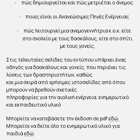
ΤΗ
πώς δημιουργείται και πώς μετριέται ο άνεμος
·
Ν
ποιες είναι οι Ανανεώσιμες Πηγές Ενέργειας
·
ΑΙΟ
ΛΙΚ
πώς λειτουργεί μια ανεμογεννήτρια κ.ο.κ. είτε
·
Η
στο σχολείο με τους δασκάλους, είτε στο σπίτι
ΕΝ
με τους γονείς.
ΕΡΓ
Στις τελευταίες σελίδες του εντύπου υπάρχει ένας
ΕΙΑ
οδηγός για δασκάλους και γονείς, που περιέχει τις
”
λύσεις των δραστηριοτήτων, καθώς
και μια σειρά από χρήσιμες ιστοσελίδες από όπου
μπορούν να βρεθούν σχετικές
By
Στέλλα
πληροφορίες για την αιολική ενέργεια, ενημερωτικό
Αυγου
στάκη
και εκπαιδευτικό υλικό
Publish
ed
17/12/20
Μπορείτε να κατεβάσετε την έκδοση σε pdf
εδώ.
21
Μπορείτε να δείτε όλο το ενημερωτικό υλικό για
παιδιά
εδώ
.