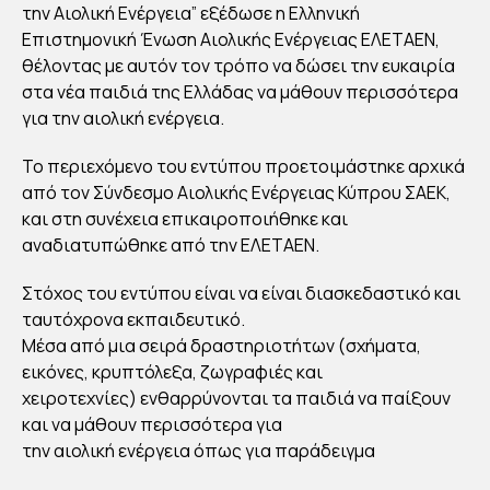
ΕΝ:
την Αιολική Ενέργεια” εξέδωσε η Ελληνική
ΝΕ
Επιστημονική Ένωση Αιολικής Ενέργειας ΕΛΕΤΑΕΝ,
θέλοντας με αυτόν τον τρόπο να δώσει την ευκαιρία
Α
στα νέα παιδιά της Ελλάδας να μάθουν περισσότερα
ΕΚ
για την αιολική ενέργεια.
ΔΟ
ΣΗ
Το περιεχόμενο του εντύπου προετοιμάστηκε αρχικά
ΓΙΑ
από τον Σύνδεσμο Αιολικής Ενέργειας Κύπρου ΣΑΕΚ,
και στη συνέχεια επικαιροποιήθηκε και
ΜΑ
αναδιατυπώθηκε από την ΕΛΕΤΑΕΝ.
ΘΗ
ΤΕ
Στόχος του εντύπου είναι να είναι διασκεδαστικό και
Σ:
ταυτόχρονα εκπαιδευτικό.
“Μ
Μέσα από μια σειρά δραστηριοτήτων (σχήματα,
εικόνες, κρυπτόλεξα, ζωγραφιές και
ΑΘ
χειροτεχνίες) ενθαρρύνονται τα παιδιά να παίξουν
ΑΙΝ
και να μάθουν περισσότερα για
Ω
την αιολική ενέργεια όπως για παράδειγμα
ΓΙΑ