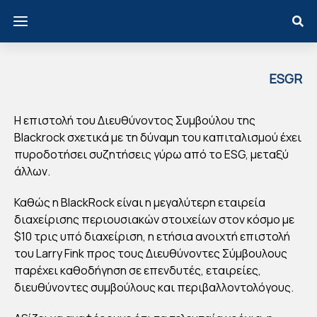
ESGR
EECE
ΕΠΙ
Η επιστολή του Διευθύνοντος Συμβούλου της
ΣΤ
Blackrock σχετικά με τη δύναμη του καπιταλισμού έχει
ΟΛ
πυροδοτήσει συζητήσεις γύρω από το ESG, μεταξύ
άλλων.
Η
BLA
Καθώς η BlackRock είναι η μεγαλύτερη εταιρεία
CK
διαχείρισης περιουσιακών στοιχείων στον κόσμο με
RO
$10 τρις υπό διαχείριση, η ετήσια ανοιχτή επιστολή
CK
του Larry Fink προς τους Διευθύνοντες Σύμβουλους
παρέχει καθοδήγηση σε επενδυτές, εταιρείες,
CE
διευθύνοντες συμβούλους και περιβαλλοντολόγους.
O:
TΙ