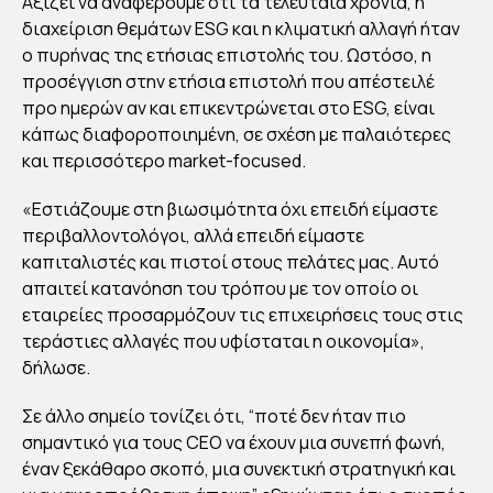
Αξίζει να αναφέρουμε ότι τα τελευταία χρόνια, η
ΑΛ
διαχείριση θεμάτων ESG και η κλιματική αλλαγή ήταν
ΛΑ
ο πυρήνας της ετήσιας επιστολής του. Ωστόσο, η
προσέγγιση στην ετήσια επιστολή που απέστειλέ
ΖΕΙ
προ ημερών αν και επικεντρώνεται στο ESG, είναι
ΣΤ
κάπως διαφοροποιημένη, σε σχέση με παλαιότερες
Η
και περισσότερο market-focused.
ΣΥΖ
ΗΤ
«Εστιάζουμε στη βιωσιμότητα όχι επειδή είμαστε
περιβαλλοντολόγοι, αλλά επειδή είμαστε
ΗΣ
καπιταλιστές και πιστοί στους πελάτες μας. Αυτό
Η
απαιτεί κατανόηση του τρόπου με τον οποίο οι
ΓΙΑ
εταιρείες προσαρμόζουν τις επιχειρήσεις τους στις
ΤΟ
τεράστιες αλλαγές που υφίσταται η οικονομία»,
ES
δήλωσε.
G
Σε άλλο σημείο τονίζει ότι, “ποτέ δεν ήταν πιο
σημαντικό για τους CEO να έχουν μια συνεπή φωνή,
By
έναν ξεκάθαρο σκοπό, μια συνεκτική στρατηγική και
Στέλλα
Αυγου