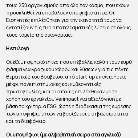
ΛΗ
τους 250 οργανισμούς από όλο τον κόσμο, που έχουν
ΡΩ
προσκληθεί να υποβάλουν υποψηφιότητες. Οι
ΣΕ
Εισηγητές επιλέχθηκαν για την ικανότητά τους να
ΤΗ
εντοπίζουν τις πιο αποτελεσματικές λύσεις σε όλους
Ν
τους τομείς της οικονομίας.
ΥΠ
H επιλογή
ΟΒ
ΟΛ
Οι έξι υποψηφιότητες που υπέβαλλε, καλύπτουν ευρύ
Η
φάσμα γεωγραφικού χώρου και λύσεων για τις πέντε
ΤΩ
θεματικές του Βραβείου, από start-up επιχειρήσεις
μέχρι πανεπιστημιακές και κυβερνητικές
Ν
πρωτοβουλίες, και οι οποίες επιλέχθηκαν με τη
ΥΠ
χρήση του εργαλείου Verimpact για αξιολόγηση με
ΟΨ
βάση τα κριτήρια ESG, ώστε η διαδικασία της εύρεσης
ΗΦΙ
των υποψηφιοτήτων να βασίζεται στη βιωσιμότητα
ΟΤ
και τη διαφάνεια.
ΗΤ
Οι υποψήφιοι (με αλφαβητική σειρά στα αγγλικά)