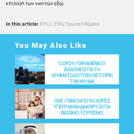
επιλογή των νικητών
εδώ
.
In this article:
EPLO
,
ESG
,
Πρώτα 6 θέματα
You May Also Like
COP29: ΠΑΡΑΜΕΝΕΙ Ο
ΔΙΧΑΣΜΟΣ ΓΙΑ ΤΗ
ΧΡΗΜΑΤΟΔΟΤΗΣΗ ΛΙΓΟ ΠΡΙΝ
ΤΗΝ ΑΥΛΑΙΑ
OHE: ΠΑΝΩ ΑΠΟ 50 ΧΩΡΕΣ
ΥΠΕΓΡΑΨΑΝ ΔΙΑΚΗΡΥΞΗ ΓΙΑ
ΒΙΩΣΙΜΟ ΤΟΥΡΙΣΜΟ