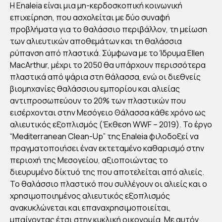
Η Enaleia είναι μια μη-κερδοσκοπική κοινωνική
επιχείρηση, που ασχολείται με δύο συναφή
προβλήματα για το θαλάσσιο περιβάλλον, τη μείωση
των αλιευτικών αποθεμάτων και τη θαλάσσια
ρύπανση από πλαστικά. Σύμφωνα με το Ίδρυμα Ellen
MacArthur, μέχρι το 2050 θα υπάρχουν περισσότερα
πλαστικά από ψάρια στη θάλασσα, ενώ οι διεθνείς
βιομηχανίες θαλάσσιου εμπορίου και αλιείας
αντιπροσωπεύουν το 20% των πλαστικών που
εισέρχονται στην Μεσόγειο Θάλασσα κάθε χρόνο ως
αλιευτικός εξοπλισμός (Έκθεση WWF – 2019). Το έργο
“Mediterranean Clean-Up” της Enaleia φιλοδοξεί να
πραγματοποιήσει έναν εκτεταμένο καθαρισμό στην
περιοχή της Μεσογείου, αξιοποιώντας το
διευρυμένο δίκτυό της που αποτελείται από αλιείς.
Το θαλάσσιο πλαστικό που συλλέγουν οι αλιείς και ο
χρησιμοποιημένος αλιευτικός εξοπλισμός
ανακυκλώνεται και επαναχρησιμοποιείται,
μπαίνοντας έτσι στην κυκλική οικονομία. Με αυτόν