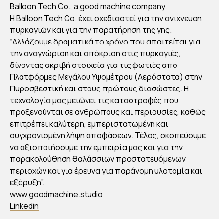
ΩΝ
Balloon Tech Co., a good machine company
ΓΙΑ
Η Balloon Tech Co. έχει σχεδιαστεί για την ανίχνευση
ΤΟ
πυρκαγιών και για την παρατήρηση της γης.
ΒΡ
“Αλλάζουμε δραματικά το χρόνο που απαιτείται για
ΑΒ
την αναγνώριση και απόκριση στις πυρκαγιές,
δίνοντας ακριβή στοιχεία για τις φωτιές από
ΕΙΟ
Πλατφόρμες Μεγάλου Υψομέτρου (Αερόστατα) στην
TH
Πυροσβεστική και στους πρώτους διασώστες. Η
E
τεχνολογία μας μειώνει τις καταστροφές που
EA
προξενούνται σε ανθρώπους και περιουσίες, καθώς
RT
επιτρέπει καλύτερη, εμπεριστατωμένη και
HS
συγχρονισμένη λήψη αποφάσεων. Τέλος, σκοπεύουμε
να αξιοποιήσουμε την εμπειρία μας και για την
HO
παρακολούθηση θαλάσσιων προστατευόμενων
T
περιοχών και για έρευνα για παράνομη υλοτομία και
PRI
εξόρυξη”.
ZE
www.goodmachine.studio
202
Linkedin