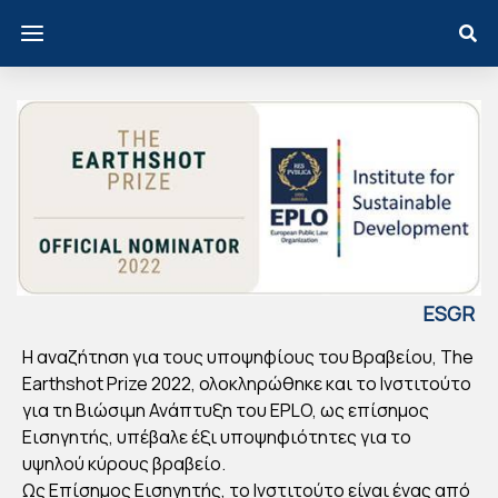
ESGR
EECE
Η αναζήτηση για τους υποψηφίους του Βραβείου, The
EPL
Earthshot Prize 2022, ολοκληρώθηκε και το Ινστιτούτο
O:
για τη Βιώσιμη Ανάπτυξη του EPLO, ως επίσημος
ΟΛ
Εισηγητής, υπέβαλε έξι υποψηφιότητες για το
ΟΚ
υψηλού κύρους βραβείο.
Ως Επίσημος Εισηγητής, το Ινστιτούτο είναι ένας από