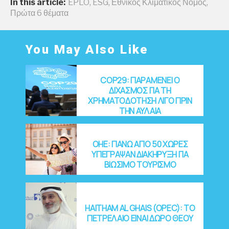
In this article:
EPLO
,
ESG
,
Εθνικός Κλιματικός Νόμος
,
Πρώτα 6 θέματα
You May Also Like
COP29: ΠΑΡΑΜΕΝΕΙ Ο
ΔΙΧΑΣΜΟΣ ΓΙΑ ΤΗ
ΧΡΗΜΑΤΟΔΟΤΗΣΗ ΛΙΓΟ ΠΡΙΝ
ΤΗΝ ΑΥΛΑΙΑ
OHE: ΠΑΝΩ ΑΠΟ 50 ΧΩΡΕΣ
ΥΠΕΓΡΑΨΑΝ ΔΙΑΚΗΡΥΞΗ ΓΙΑ
ΒΙΩΣΙΜΟ ΤΟΥΡΙΣΜΟ
HAITHAM AL GHAIS (OPEC): ΤΟ
ΠΕΤΡΕΛΑΙΟ ΕΙΝΑΙ ΔΩΡΟ ΘΕΟΥ