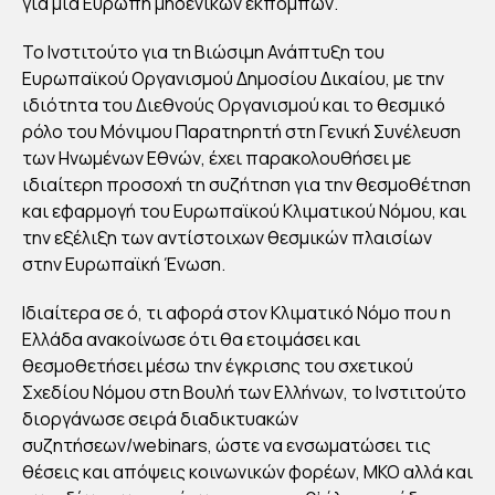
για μια Ευρώπη μηδενικών εκπομπών.
Σ
ΚΑΙ
Το Ινστιτούτο για τη Βιώσιμη Ανάπτυξη του
ΠΡ
Ευρωπαϊκού Οργανισμού Δημοσίου Δικαίου, με την
ιδιότητα του Διεθνούς Οργανισμού και το θεσμικό
ΟΤ
ρόλο του Μόνιμου Παρατηρητή στη Γενική Συνέλευση
ΑΣ
των Ηνωμένων Εθνών, έχει παρακολουθήσει με
ΕΙΣ
ιδιαίτερη προσοχή τη συζήτηση για την θεσμοθέτηση
ΤΟ
και εφαρμογή του Ευρωπαϊκού Κλιματικού Νόμου, και
Υ
την εξέλιξη των αντίστοιχων θεσμικών πλαισίων
EPL
στην Ευρωπαϊκή Ένωση.
O
Ιδιαίτερα σε ό, τι αφορά στον Κλιματικό Νόμο που η
Ελλάδα ανακοίνωσε ότι θα ετοιμάσει και
By
θεσμοθετήσει μέσω την έγκρισης του σχετικού
Στέλλα
Αυγου
Σχεδίου Νόμου στη Βουλή των Ελλήνων, το Ινστιτούτο
στάκη
Publish
διοργάνωσε σειρά διαδικτυακών
ed
23/05/2
συζητήσεων/webinars, ώστε να ενσωματώσει τις
022
θέσεις και απόψεις κοινωνικών φορέων, ΜΚΟ αλλά και