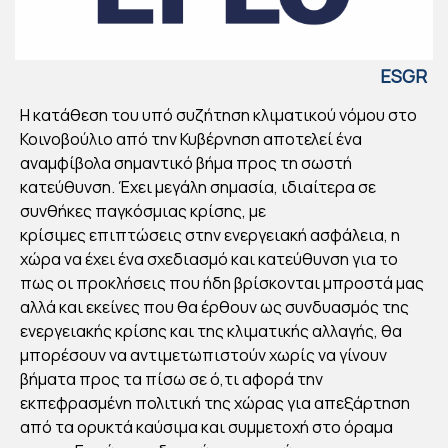
ESGR
EECE
Η κατάθεση του υπό συζήτηση κλιματικού νόμου στο
ΕΘ
Κοινοβούλιο από την Κυβέρνηση αποτελεί ένα
ΝΙΚ
αναμφίβολα σημαντικό βήμα προς τη σωστή
ΟΣ
κατεύθυνση. Έχει μεγάλη σημασία, ιδιαίτερα σε
ΚΛΙ
συνθήκες παγκόσμιας κρίσης, με
κρίσιμες επιπτώσεις στην ενεργειακή ασφάλεια, η
ΜΑ
χώρα να έχει ένα σχεδιασμό και κατεύθυνση για το
ΤΙΚ
πως οι προκλήσεις που ήδη βρίσκονται μπροστά μας
ΟΣ
αλλά και εκείνες που θα έρθουν ως συνδυασμός της
ΝΟ
ενεργειακής κρίσης και της κλιματικής αλλαγής, θα
ΜΟ
μπορέσουν να αντιμετωπιστούν χωρίς να γίνουν
Σ:
βήματα προς τα πίσω σε ό,τι αφορά την
εκπεφρασμένη πολιτική της χώρας για απεξάρτηση
ΘΕ
από τα ορυκτά καύσιμα και συμμετοχή στο όραμα
ΣΕΙ