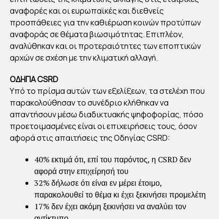
ΤΩ
αναφορές και οι ευρωπαϊκές και διεθνείς
Ν
προσπάθειες για την καθιέρωση κοινών προτύπων
ΕΤ
αναφοράς σε θέματα βιωσιμότητας. Επιπλέον,
ΑΙΡΙ
αναλύθηκαν και οι προτεραιότητες των εποπτικών
ΚΩ
αρχών σε σχέση με την κλιματική αλλαγή.
Ν
ΟΔΗΓΙΑ CSRD
ΑΝ
Υπό το πρίσμα αυτών των εξελίξεων, τα στελέχη που
ΑΦ
παρακολούθησαν το συνέδριο κλήθηκαν να
ΟΡ
απαντήσουν μέσω διαδικτυακής ψηφοφορίας, πόσο
ΩΝ
προετοιμασμένες είναι οι επιχειρήσεις τους, όσον
αφορά στις απαιτήσεις της Οδηγίας CSRD:
By
Στέλλα
40% εκτιμά ότι, επί του παρόντος, η CSRD δεν
Αυγου
στάκη
αφορά στην επιχείρησή του
Publish
32% δήλωσε ότι είναι εν μέρει έτοιμο,
ed
21/12/20
παρακολουθεί το θέμα κι έχει ξεκινήσει προμελέτη
21
17% δεν έχει ακόμη ξεκινήσει να αναλύει τον
αντίκτυπο