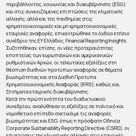
ΕΥ:
περιβάλλοντος, κοινωνίας και διακυβέρνησης (ESG)
H
και στις συνεχιζόμενες επιπτώσεις της κλιματικής
ΚΛΙ
αλλαγής, αλλά και της πανδημίας στις
ΜΑ
χρηματοοικονομικές και μη χρηματοοικονομικές
εταιρικές αναφορές, επικεντρώθηκε το όγδοο ετήσιο
ΤΙΚ
συνέδριο της ΕΥ Ελλάδος, Financial Reporting Insights.
Η
Συζητήθηκαν, επίσης, οι νέες προτεραιότητες
ΑΛ
εποπτείας των ευρωπαϊκών και αμερικανικών
ΛΑΓ
ρυθμιστικών Αρχών, οι τελευταίες εξελίξεις στη
Η
θέσπιση διεθνών προτύπων αναφοράς σε θέματα
ΨΗ
βιωσιμότητας και στα Διεθνή Πρότυπα
Χρηματοοικονομικής Αναφοράς (IFRS), καθώς και
ΛΑ
ζητήματα εταιρικής διακυβέρνησης.
ΣΤ
Κατά την πρώτη ενότητα του διαδικτυακού
ΗΝ
συνεδρίου, αναλύθηκαν οι εξελίξεις σε πολιτικό και
ΑΤΖ
νομοθετικό επίπεδο σχετικά με τις αναφορές
ΕΝ
βιωσιμότητας και ESG, όπως η πρόσφατη Οδηγία
ΤΑ
Corporate Sustainability Reporting Directive (CSRD), οι
επιπτώσεις της κλιματικής αλλαγής στις εταιρικές