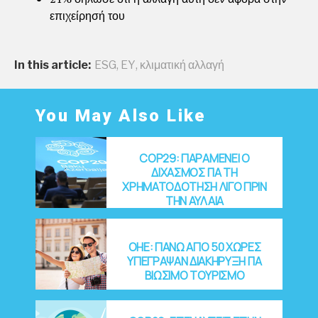
επιχείρησή του
In this article:
ESG
,
EY
,
κλιματική αλλαγή
You May Also Like
COP29: ΠΑΡΑΜΕΝΕΙ Ο
ΔΙΧΑΣΜΟΣ ΓΙΑ ΤΗ
ΧΡΗΜΑΤΟΔΟΤΗΣΗ ΛΙΓΟ ΠΡΙΝ
ΤΗΝ ΑΥΛΑΙΑ
OHE: ΠΑΝΩ ΑΠΟ 50 ΧΩΡΕΣ
ΥΠΕΓΡΑΨΑΝ ΔΙΑΚΗΡΥΞΗ ΓΙΑ
ΒΙΩΣΙΜΟ ΤΟΥΡΙΣΜΟ