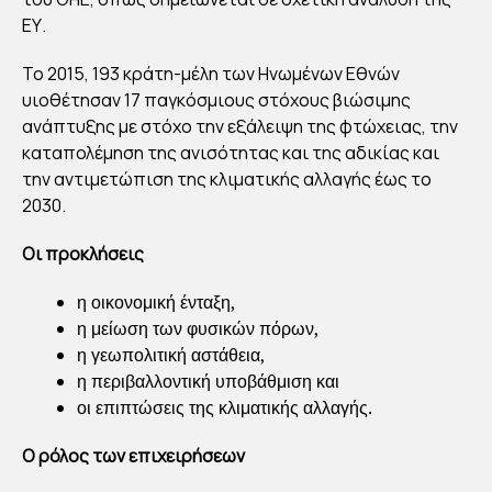
ΡΟ
ΕΥ.
ΛΟ
Το 2015, 193 κράτη-μέλη των Ηνωμένων Εθνών
Σ
υιοθέτησαν 17 παγκόσμιους στόχους βιώσιμης
ΤΩ
ανάπτυξης με στόχο την εξάλειψη της φτώχειας, την
Ν
καταπολέμηση της ανισότητας και της αδικίας και
ΕΠΙ
την αντιμετώπιση της κλιματικής αλλαγής έως το
ΧΕΙ
2030.
ΡΗ
Οι προκλήσεις
ΣΕ
ΩΝ
η οικονομική ένταξη,
ΣΤ
η μείωση των φυσικών πόρων,
η γεωπολιτική αστάθεια,
ΟΥ
η περιβαλλοντική υποβάθμιση και
Σ
οι επιπτώσεις της κλιματικής αλλαγής.
ΣΤ
ΟΧ
Ο ρόλος των επιχειρήσεων
ΟΥ