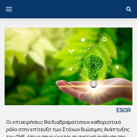
ESGR
EECE
Οι επιχειρήσεις θα διαδραματίσουν καθοριστικό
ΕΥ:
ρόλο στην επίτευξη των Στόχων Βιώσιμης Ανάπτυξης
Ο
του ΟΗΕ, όπως σημειώνεται σε σχετική ανάλυση της