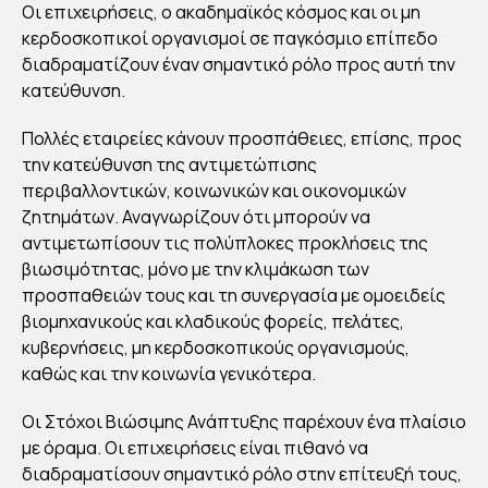
Οι επιχειρήσεις, ο ακαδημαϊκός κόσμος και οι μη
Σ
κερδοσκοπικοί οργανισμοί σε παγκόσμιο επίπεδο
ΒΙΩ
διαδραματίζουν έναν σημαντικό ρόλο προς αυτή την
ΣΙΜ
κατεύθυνση.
ΗΣ
Πολλές εταιρείες κάνουν προσπάθειες, επίσης, προς
ΑΝ
την κατεύθυνση της αντιμετώπισης
ΑΠ
περιβαλλοντικών, κοινωνικών και οικονομικών
ΤΥ
ζητημάτων. Αναγνωρίζουν ότι μπορούν να
ΞΗ
αντιμετωπίσουν τις πολύπλοκες προκλήσεις της
Σ
βιωσιμότητας, μόνο με την κλιμάκωση των
προσπαθειών τους και τη συνεργασία με ομοειδείς
βιομηχανικούς και κλαδικούς φορείς, πελάτες,
By
Νεκτά
κυβερνήσεις, μη κερδοσκοπικούς οργανισμούς,
ριος
Νώτης
καθώς και την κοινωνία γενικότερα.
Publish
ed
02/10/2
Οι Στόχοι Βιώσιμης Ανάπτυξης παρέχουν ένα πλαίσιο
024
με όραμα. Οι επιχειρήσεις είναι πιθανό να
διαδραματίσουν σημαντικό ρόλο στην επίτευξή τους,