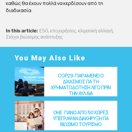
καθώς θα έχουν πολλά να κερδίσουν από τη
διαδικασία.
In this article:
ESG
,
επιχειρήσεις
,
κλιματική αλλαγή
,
Στόχοι βιώσιμης ανάπτυξης
You May Also Like
COP29: ΠΑΡΑΜΕΝΕΙ Ο
ΔΙΧΑΣΜΟΣ ΓΙΑ ΤΗ
ΧΡΗΜΑΤΟΔΟΤΗΣΗ ΛΙΓΟ ΠΡΙΝ
ΤΗΝ ΑΥΛΑΙΑ
OHE: ΠΑΝΩ ΑΠΟ 50 ΧΩΡΕΣ
ΥΠΕΓΡΑΨΑΝ ΔΙΑΚΗΡΥΞΗ ΓΙΑ
ΒΙΩΣΙΜΟ ΤΟΥΡΙΣΜΟ