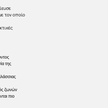
ίευσε
με τον οποίο
κτικές
οντος
ία της
αλάσσιας
μός ζωνών
νται πιο