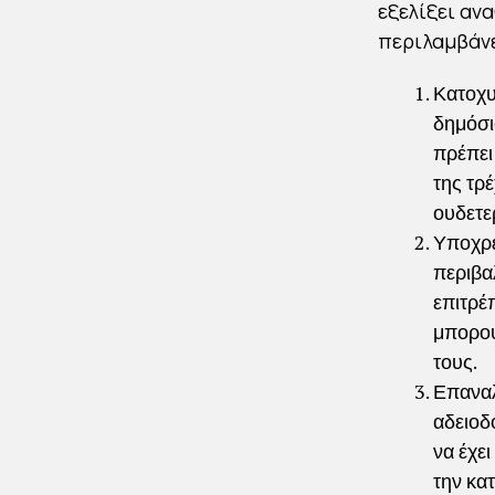
εξελίξει αν
περιλαμβάνε
Κατοχυ
δημόσι
πρέπει
της τρέ
ουδετε
Υποχρε
περιβα
επιτρέπ
μπορού
τους.
Επαναλ
αδειοδο
να έχε
την κα