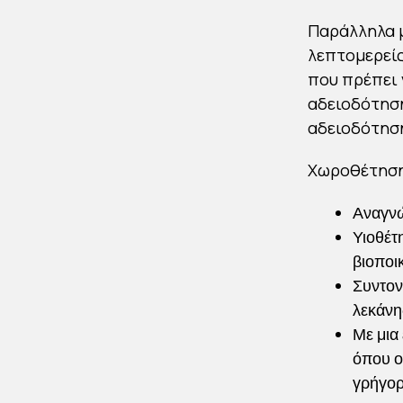
Παράλληλα μ
λεπτομερείς
που πρέπει 
αδειοδότηση
αδειοδότηση
Χωροθέτησ
Αναγνώ
Υιοθέτ
βιοποι
Συντον
λεκάνη
Με μια
όπου ο
γρήγορ