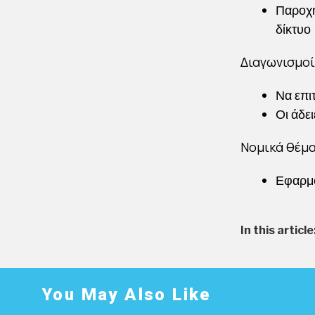
Παροχή
δίκτυο
Διαγωνισμοί
Να επι
Οι άδε
Νομικά θέμ
Εφαρμο
In this article
You May Also Like