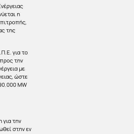
Ενέργειας
νύεται η
Επιτροπής,
ας της
Π.Ε. για το
 προς την
νέργεια με
γειας, ώστε
190.000 MW
 για την
ωθεί στην εν