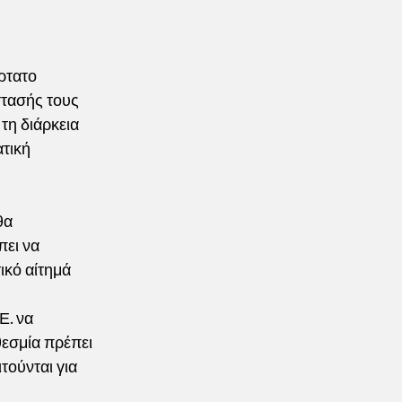
ρτατο
στασής τους
τη διάρκεια
ατική
θα
πει να
ικό αίτημά
Ε. να
οθεσμία πρέπει
τούνται για