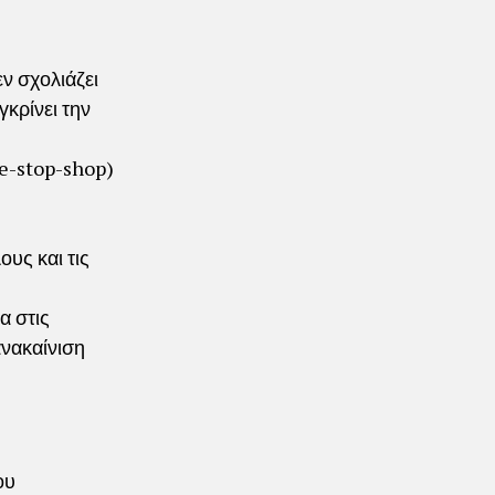
ν σχολιάζει
γκρίνει την
ne-stop-shop)
υς και τις
α στις
ανακαίνιση
ου