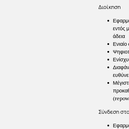
Διοίκηση
Εφαρμο
εντός μ
άδεια
Ενιαίο
Ψηφιοπ
Ενίσχυ
Διαφάν
ευθύνε
Μέγιστη
προκαθ
(repow
Σύνδεση στο
Εφαρμο