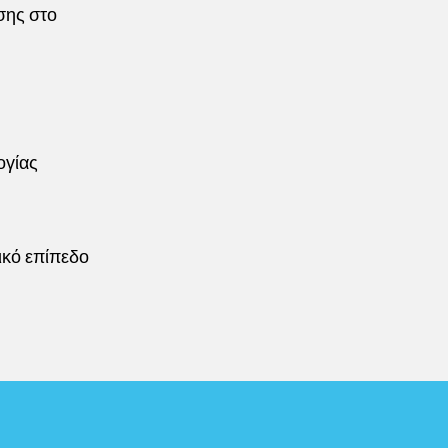
σης στο
ογίας
ικό επίπεδο