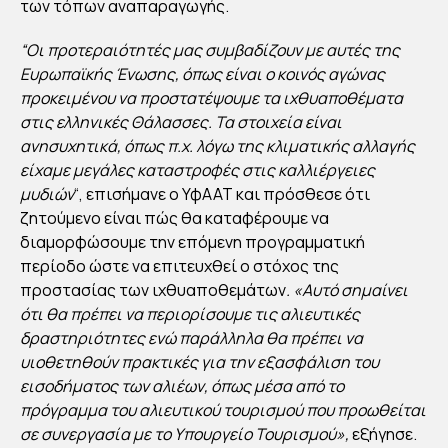
των τόπων αναπαραγωγής.
ΝΤ
ΡΟ
“Οι προτεραιότητές μας συμβαδίζουν με αυτές της
Ευρωπαϊκής Ένωσης, όπως είναι ο κοινός αγώνας
ΤΟ
προκειμένου να προστατέψουμε τα ιχθυαποθέματα
Υ
στις ελληνικές Θάλασσες. Τα στοιχεία είναι
ΑΓΡ
ανησυχητικά, όπως π.χ. λόγω της κλιματικής αλλαγής
ΟΤΙ
είχαμε μεγάλες καταστροφές στις καλλιέργειες
ΚΗ
μυδιών
“, επισήμανε ο ΥφΑΑΤ και πρόσθεσε ότι
Σ
ζητούμενο είναι πώς θα καταφέρουμε να
διαμορφώσουμε την επόμενη προγραμματική
ΑΝ
περίοδο ώστε να επιτευχθεί ο στόχος της
ΑΠ
προστασίας των ιχθυαποθεμάτων
. «Αυτό σημαίνει
ΤΥ
ότι θα πρέπει να περιορίσουμε τις αλιευτικές
ΞΗ
δραστηριότητες ενώ παράλληλα θα πρέπει να
Σ
υιοθετηθούν πρακτικές για την εξασφάλιση του
εισοδήματος των αλιέων, όπως μέσα από το
πρόγραμμα του αλιευτικού τουρισμού που προωθείται
By
Στέλλα
σε συνεργασία με το Υπουργείο Τουρισμού»,
εξήγησε.
Αυγου