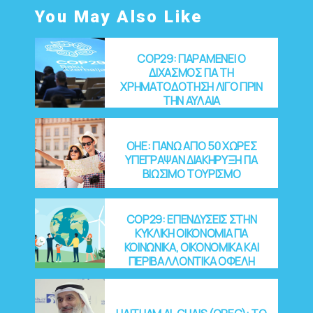
You May Also Like
COP29: ΠΑΡΑΜΕΝΕΙ Ο
ΔΙΧΑΣΜΟΣ ΓΙΑ ΤΗ
ΧΡΗΜΑΤΟΔΟΤΗΣΗ ΛΙΓΟ ΠΡΙΝ
ΤΗΝ ΑΥΛΑΙΑ
OHE: ΠΑΝΩ ΑΠΟ 50 ΧΩΡΕΣ
ΥΠΕΓΡΑΨΑΝ ΔΙΑΚΗΡΥΞΗ ΓΙΑ
ΒΙΩΣΙΜΟ ΤΟΥΡΙΣΜΟ
COP29: EΠΕΝΔΥΣΕΙΣ ΣΤΗΝ
ΚΥΚΛΙΚΗ ΟΙΚΟΝΟΜΙΑ ΓΙΑ
ΚΟΙΝΩΝΙΚΑ, ΟΙΚΟΝΟΜΙΚΑ ΚΑΙ
ΠΕΡΙΒΑΛΛΟΝΤΙΚΑ ΟΦΕΛΗ