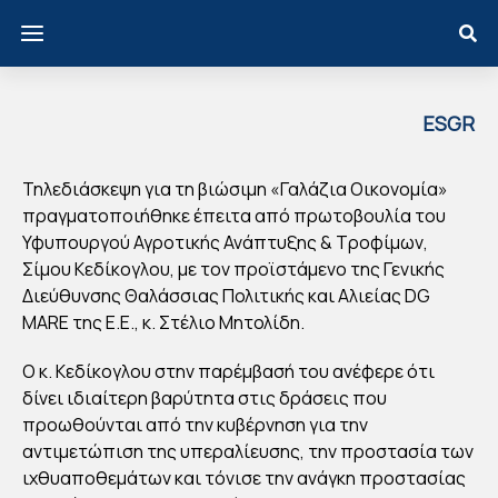
ESGR
EECE
ΓΑΛ
Τηλεδιάσκεψη για τη βιώσιμη «Γαλάζια Οικονομία»
ΑΖΙ
πραγματοποιήθηκε έπειτα από πρωτοβουλία του
Α
Υφυπουργού Αγροτικής Ανάπτυξης & Τροφίμων,
Σίμου Κεδίκογλου, με τον προϊστάμενο της Γενικής
ΟΙΚ
Διεύθυνσης Θαλάσσιας Πολιτικής και Αλιείας DG
ΟΝ
MARE της Ε.Ε., κ. Στέλιο Μητολίδη.
ΟΜ
ΙΑ:
Ο κ. Κεδίκογλου στην παρέμβασή του ανέφερε ότι
ΣΤ
δίνει ιδιαίτερη βαρύτητα στις δράσεις που
προωθούνται από την κυβέρνηση για την
Ο
αντιμετώπιση της υπεραλίευσης, την προστασία των
ΕΠΙ
ιχθυαποθεμάτων και τόνισε την ανάγκη προστασίας
ΚΕ