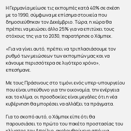
ΤΗ
Η Γερμανία μείωσε τις εκπομπές κατά 40% σε σχέση
Ν
με το 1990, σύμφωνα με επίσημα στοιχεία που
δημοσιεύθηκαν τον Δεκέμβριο. Τώρα, η χώρα θα
ΚΛΙ
πρέπει να μειώσει άλλο 25% για να επιτύχει τους
ΜΑ
στόχους της για το 2030, παρατήρησε ο Χάμπεκ.
ΤΙΚ
Η
«Για να γίνει αυτό, πρέπει να τριπλασιάσουμε τον
ΑΛ
ρυθμό των μειώσεων των εκπομπών μας και να
κάνουμε περισσότερα σε λιγότερο χρόνο»,
ΛΑΓ
επεσήμανε.
Η
ΓΙΑ
Με τους Πράσινους στο τιμόνι ενός υπερ-υπουργείου
ΤΟ
που είναι υπεύθυνο για την οικονομία, την ενέργεια
202
και το κλίμα, οι προσδοκίες είναι μεγάλες ότι η νέα
κυβέρνηση θα μπορέσει να αλλάξει τα πράγματα.
1
Για το σκοπό αυτό, ο Χάμπεκ είπε ότι θα
By
παρουσιάσει το πρώτο του πακέτο προστασίας του
Στέλλα
Αυγου
κλίματος τον Απρίλιο, ακολουθούμενο από μια