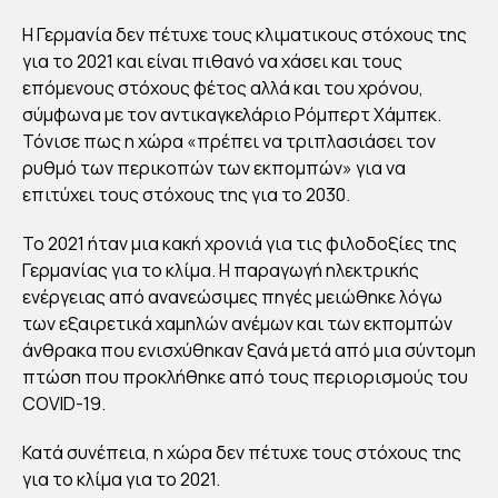
ΓΕΡ
Η Γερμανία δεν πέτυχε τους κλιματικους στόχους της
ΜΑ
για το 2021 και είναι πιθανό να χάσει και τους
ΝΙΑ
επόμενους στόχους φέτος αλλά και του χρόνου,
σύμφωνα με τον αντικαγκελάριο Ρόμπερτ Χάμπεκ.
:
Τόνισε πως η χώρα «πρέπει να τριπλασιάσει τον
ΔΕ
ρυθμό των περικοπών των εκπομπών» για να
Ν
επιτύχει τους στόχους της για το 2030.
ΠΕ
ΤΥ
Το 2021 ήταν μια κακή χρονιά για τις φιλοδοξίες της
Γερμανίας για το κλίμα. Η παραγωγή ηλεκτρικής
ΧΕ
ενέργειας από ανανεώσιμες πηγές μειώθηκε λόγω
ΤΟ
των εξαιρετικά χαμηλών ανέμων και των εκπομπών
ΥΣ
άνθρακα που ενισχύθηκαν ξανά μετά από μια σύντομη
ΣΤ
πτώση που προκλήθηκε από τους περιορισμούς του
ΟΧ
COVID-19.
ΟΥ
Κατά συνέπεια, η χώρα δεν πέτυχε τους στόχους της
Σ
για το κλίμα για το 2021.
ΓΙΑ