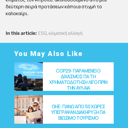
στάκη
Publish
δεύτερη σειρά προτάσεων κάποια στιγμή το
ed
27/01/2
καλοκαίρι.
022
In this article:
ESG
,
κλιματική αλλαγή
You May Also Like
COP29: ΠΑΡΑΜΕΝΕΙ Ο
ΔΙΧΑΣΜΟΣ ΓΙΑ ΤΗ
ΧΡΗΜΑΤΟΔΟΤΗΣΗ ΛΙΓΟ ΠΡΙΝ
ΤΗΝ ΑΥΛΑΙΑ
OHE: ΠΑΝΩ ΑΠΟ 50 ΧΩΡΕΣ
ΥΠΕΓΡΑΨΑΝ ΔΙΑΚΗΡΥΞΗ ΓΙΑ
ΒΙΩΣΙΜΟ ΤΟΥΡΙΣΜΟ